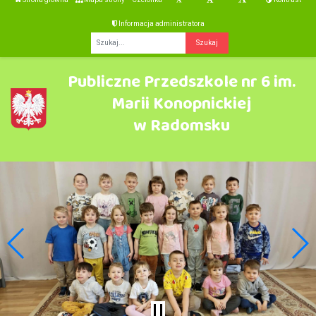
Informacja administratora
Fraza
Publiczne Przedszkole nr 6 im.
Marii Konopnickiej
w Radomsku