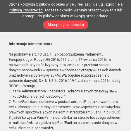
Strona korzysta z plików cookies w celu realizacji usług i zgodnie z
Polityką Prywatności
. Możesz określić warunki przechowywania lub
dostępu do plików cookies w Twojej przeglądarce.
Akceptuję ciasteczka
Informacja Administratora
Na podstawie art. 13 ust. 1 i 2 Rozporządzenia Parlamentu
Europejskiego i Rady (UE) 2016/679 z dnia 27 kwietnia 2016r. w
sprawie ochrony osób fizycznych w związku z przetwarzaniem
danych osobowych i w sprawie swobodnego przepływu takich danych
oraz uchylenia dyrektywy 95/46/WE (ogólne rozporządzenie o
ochronie danych), Dz. U. UE. L. 2016.119.1 z dnia 4 maja 2016r., dalej
RODO informuję:
1. dane Administratora i Inspektora Ochrony Danych znajdują się w
linku „Ochrona danych osobowych”,
2. Pana/Pani dane osobowe w postaci adresu IP, są przetwarzane w
celu udostępniania strony internetowej oraz wypełnienia obowiązków
prawnych spoczywających na administratorze(art.6 ust.1 lit.c RODO),
3. jeżeli korzysta Pan/Pani z odnośnika na stronie będącego adresem
e-mail placówki to zgadza się Pan/Pani na przetwarzanie danych w
celu udzielenia odpowiedzi,