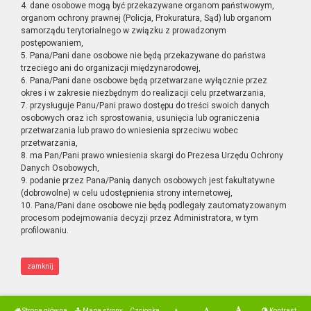
4. dane osobowe mogą być przekazywane organom państwowym,
organom ochrony prawnej (Policja, Prokuratura, Sąd) lub organom
samorządu terytorialnego w związku z prowadzonym
postępowaniem,
5. Pana/Pani dane osobowe nie będą przekazywane do państwa
trzeciego ani do organizacji międzynarodowej,
6. Pana/Pani dane osobowe będą przetwarzane wyłącznie przez
okres i w zakresie niezbędnym do realizacji celu przetwarzania,
7. przysługuje Panu/Pani prawo dostępu do treści swoich danych
osobowych oraz ich sprostowania, usunięcia lub ograniczenia
przetwarzania lub prawo do wniesienia sprzeciwu wobec
przetwarzania,
8. ma Pan/Pani prawo wniesienia skargi do Prezesa Urzędu Ochrony
Danych Osobowych,
9. podanie przez Pana/Panią danych osobowych jest fakultatywne
(dobrowolne) w celu udostępnienia strony internetowej,
10. Pana/Pani dane osobowe nie będą podlegały zautomatyzowanym
procesom podejmowania decyzji przez Administratora, w tym
profilowaniu.
zamknij
Strona główna
Mapa strony
Czcionka
Kontrast