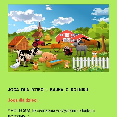
JOGA DLA DZIECI - BAJKA O ROLNIKU
Joga dla dzieci.
*
POLECAM te ćwiczenia wszystkim członkom
RODZINY :)