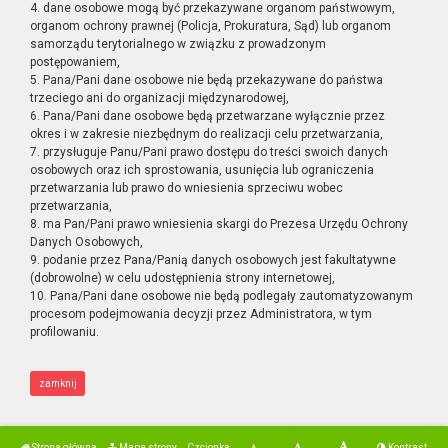
4. dane osobowe mogą być przekazywane organom państwowym,
organom ochrony prawnej (Policja, Prokuratura, Sąd) lub organom
samorządu terytorialnego w związku z prowadzonym
postępowaniem,
5. Pana/Pani dane osobowe nie będą przekazywane do państwa
trzeciego ani do organizacji międzynarodowej,
6. Pana/Pani dane osobowe będą przetwarzane wyłącznie przez
okres i w zakresie niezbędnym do realizacji celu przetwarzania,
7. przysługuje Panu/Pani prawo dostępu do treści swoich danych
osobowych oraz ich sprostowania, usunięcia lub ograniczenia
przetwarzania lub prawo do wniesienia sprzeciwu wobec
przetwarzania,
8. ma Pan/Pani prawo wniesienia skargi do Prezesa Urzędu Ochrony
Danych Osobowych,
9. podanie przez Pana/Panią danych osobowych jest fakultatywne
(dobrowolne) w celu udostępnienia strony internetowej,
10. Pana/Pani dane osobowe nie będą podlegały zautomatyzowanym
procesom podejmowania decyzji przez Administratora, w tym
profilowaniu.
zamknij
Strona główna
Mapa strony
Czcionka
Kontrast