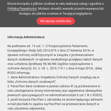
Strona korzysta z plików cookies w celu realizacji usług i zgodnie z
Polityką Prywatności
. Możesz określić warunki przechowywania lub
dostępu do plików cookies w Twojej przeglądarce.
Akceptuję ciasteczka
Informacja Administratora
Na podstawie art. 13 ust. 1 i 2 Rozporządzenia Parlamentu
Europejskiego i Rady (UE) 2016/679 z dnia 27 kwietnia 2016r. w
sprawie ochrony osób fizycznych w związku z przetwarzaniem
danych osobowych i w sprawie swobodnego przepływu takich danych
oraz uchylenia dyrektywy 95/46/WE (ogólne rozporządzenie o
ochronie danych), Dz. U. UE. L. 2016.119.1 z dnia 4 maja 2016r., dalej
RODO informuję:
1. dane Administratora i Inspektora Ochrony Danych znajdują się w
linku „Ochrona danych osobowych”,
2. Pana/Pani dane osobowe w postaci adresu IP, są przetwarzane w
celu udostępniania strony internetowej oraz wypełnienia obowiązków
prawnych spoczywających na administratorze(art.6 ust.1 lit.c RODO),
3. jeżeli korzysta Pan/Pani z odnośnika na stronie będącego adresem
e-mail placówki to zgadza się Pan/Pani na przetwarzanie danych w
celu udzielenia odpowiedzi,