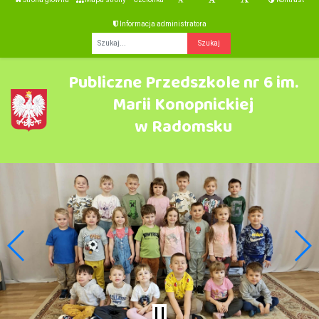
Informacja administratora
Fraza
Publiczne Przedszkole nr 6 im.
Marii Konopnickiej
w Radomsku