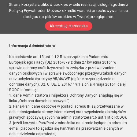
Strona korzysta z plików cookies w celu realizacji usług i zgodnie z
Polityką Prywatności
. Możesz określić warunki przechowywania lub
dostępu do plików cookies w Twojej przeglądarce.
Akceptuję ciasteczka
Informacja Administratora
Na podstawie art. 13 ust. 1 i 2 Rozporządzenia Parlamentu
Europejskiego i Rady (UE) 2016/679 z dnia 27 kwietnia 2016r. w
sprawie ochrony osób fizycznych w związku z przetwarzaniem
danych osobowych i w sprawie swobodnego przepływu takich danych
oraz uchylenia dyrektywy 95/46/WE (ogólne rozporządzenie o
ochronie danych), Dz. U. UE. L. 2016.119.1 z dnia 4 maja 2016r., dalej
RODO informuję:
1. dane Administratora i Inspektora Ochrony Danych znajdują się w
linku „Ochrona danych osobowych”,
2. Pana/Pani dane osobowe w postaci adresu IP, są przetwarzane w
celu udostępniania strony internetowej oraz wypełnienia obowiązków
prawnych spoczywających na administratorze(art.6 ust.1 lit.c RODO),
3. jeżeli korzysta Pan/Pani z odnośnika na stronie będącego adresem
e-mail placówki to zgadza się Pan/Pani na przetwarzanie danych w
celu udzielenia odpowiedzi,