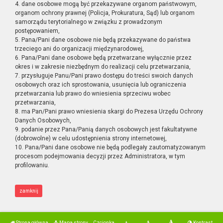
4. dane osobowe mogą być przekazywane organom państwowym,
organom ochrony prawnej (Policja, Prokuratura, Sąd) lub organom
samorządu terytorialnego w związku z prowadzonym
postępowaniem,
5. Pana/Pani dane osobowe nie będą przekazywane do państwa
trzeciego ani do organizacji międzynarodowej,
6. Pana/Pani dane osobowe będą przetwarzane wyłącznie przez
okres i w zakresie niezbędnym do realizacji celu przetwarzania,
7. przysługuje Panu/Pani prawo dostępu do treści swoich danych
osobowych oraz ich sprostowania, usunięcia lub ograniczenia
przetwarzania lub prawo do wniesienia sprzeciwu wobec
przetwarzania,
8. ma Pan/Pani prawo wniesienia skargi do Prezesa Urzędu Ochrony
Danych Osobowych,
9. podanie przez Pana/Panią danych osobowych jest fakultatywne
(dobrowolne) w celu udostępnienia strony internetowej,
10. Pana/Pani dane osobowe nie będą podlegały zautomatyzowanym
procesom podejmowania decyzji przez Administratora, w tym
profilowaniu.
zamknij
Strona główna
Mapa strony
Czcionka
Kontrast