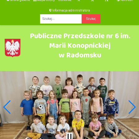
Informacja administratora
Fraza
Publiczne Przedszkole nr 6 im.
Marii Konopnickiej
w Radomsku