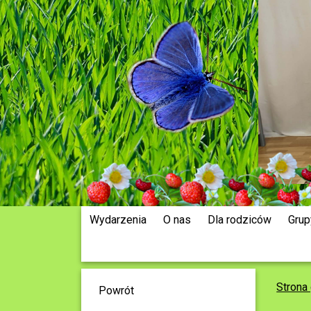
Wydarzenia
O nas
Dla rodziców
Grup
Strona
Powrót