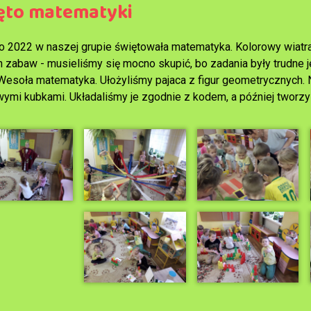
ęto matematyki
go 2022 w naszej grupie świętowała matematyka. Kolorowy wiat
h zabaw - musieliśmy się mocno skupić, bo zadania były trudne
 Wesoła matematyka. Ułożyliśmy pajaca z figur geometrycznych.
wymi kubkami. Układaliśmy je zgodnie z kodem, a później twor