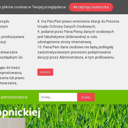
o plików cookies w Twojej przeglądarce.
Akceptuję ciasteczka
orządu
8. ma Pan/Pani prawo wniesienia skargi do Prezesa
zonym
Urzędu Ochrony Danych Osobowych,
9. podanie przez Pana/Panią danych osobowych
ą przekazywane
jest fakultatywne (dobrowolne) w celu
acji
udostępnienia strony internetowej,
10. Pana/Pani dane osobowe nie będą podlegały
zetwarzane
zautomatyzowanym procesom podejmowania
 niezbędnym do
decyzji przez Administratora, w tym profilowaniu.
ępu do treści
zamknij
sprostowania,
zania lub prawo
etwarzania,
 administratora
Fraza
opnickiej