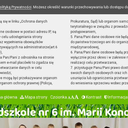
olityką Prywatności
. Możesz określić warunki przechowywania lub dostępu d
ą się w linku „Ochrona danych
Prokuratura, Sąd) lub organom sam
terytorialnego w związku z prowad
ane osobowe w postaci adresu IP, są
postępowaniem,
 celu udostępniania strony
5. Pana/Pani dane osobowe nie będ
raz wypełnienia obowiązków
do państwa trzeciego ani do organiz
ywających na administratorze(art.6
międzynarodowej,
),
6. Pana/Pani dane osobowe będą pr
sta Pan/Pani z odnośnika na stronie
wyłącznie przez okres i w zakresie
em e-mail placówki to zgadza się
realizacji celu przetwarzania,
zetwarzanie danych w celu
7. przysługuje Panu/Pani prawo dost
owiedzi,
swoich danych osobowych oraz ich 
we mogą być przekazywane organom
usunięcia lub ograniczenia przetwar
ganom ochrony prawnej (Policja,
do wniesienia sprzeciwu wobec prz
na główna
Mapa strony
Czcionka
Kontrast
Informacja
szkole nr 6 im. Marii Kon