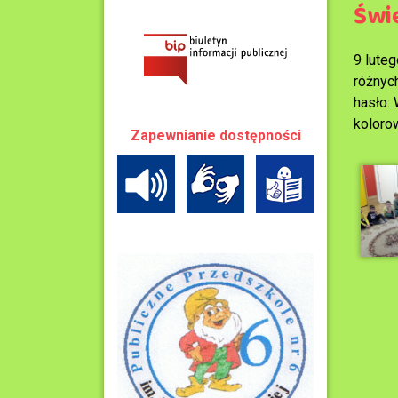
Świ
9 lute
różnyc
hasło:
koloro
Zapewnianie dostępności