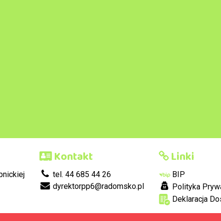
Kontakt
Linki
nickiej
tel. 44 685 44 26
BIP
dyrektorpp6@radomsko.pl
Polityka Pryw
Deklaracja Do