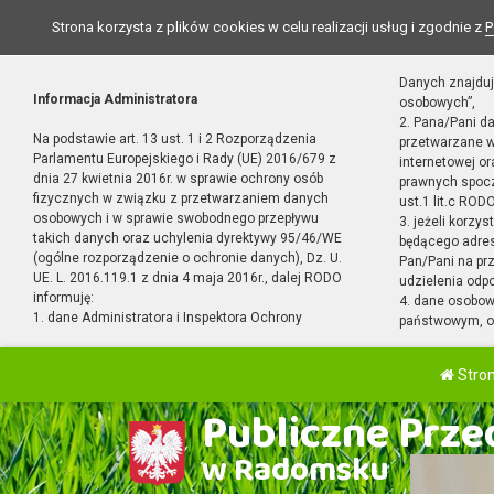
Strona korzysta z plików cookies w celu realizacji usług i zgodnie z
P
Danych znajduj
Informacja Administratora
osobowych”,
2. Pana/Pani d
Na podstawie art. 13 ust. 1 i 2 Rozporządzenia
przetwarzane w
Parlamentu Europejskiego i Rady (UE) 2016/679 z
internetowej o
dnia 27 kwietnia 2016r. w sprawie ochrony osób
prawnych spocz
fizycznych w związku z przetwarzaniem danych
ust.1 lit.c RODO
osobowych i w sprawie swobodnego przepływu
3. jeżeli korzy
takich danych oraz uchylenia dyrektywy 95/46/WE
będącego adres
(ogólne rozporządzenie o ochronie danych), Dz. U.
Pan/Pani na pr
UE. L. 2016.119.1 z dnia 4 maja 2016r., dalej RODO
udzielenia odp
informuję:
4. dane osobo
1. dane Administratora i Inspektora Ochrony
państwowym, or
Stro
Publiczne Przed
w Radomsku