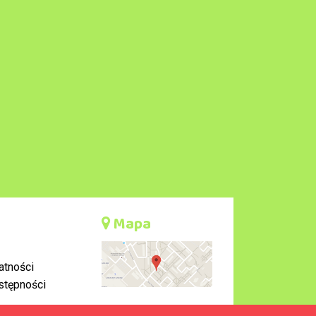
Mapa
atności
stępności