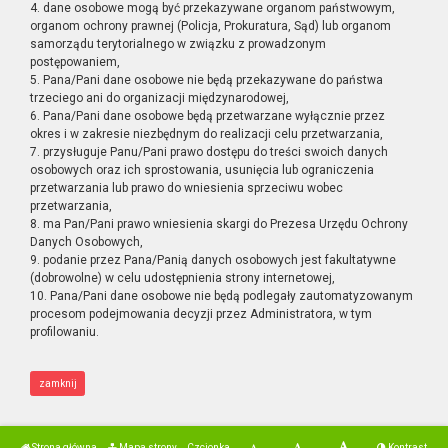
4. dane osobowe mogą być przekazywane organom państwowym,
organom ochrony prawnej (Policja, Prokuratura, Sąd) lub organom
samorządu terytorialnego w związku z prowadzonym
postępowaniem,
5. Pana/Pani dane osobowe nie będą przekazywane do państwa
trzeciego ani do organizacji międzynarodowej,
6. Pana/Pani dane osobowe będą przetwarzane wyłącznie przez
okres i w zakresie niezbędnym do realizacji celu przetwarzania,
7. przysługuje Panu/Pani prawo dostępu do treści swoich danych
osobowych oraz ich sprostowania, usunięcia lub ograniczenia
przetwarzania lub prawo do wniesienia sprzeciwu wobec
przetwarzania,
8. ma Pan/Pani prawo wniesienia skargi do Prezesa Urzędu Ochrony
Danych Osobowych,
9. podanie przez Pana/Panią danych osobowych jest fakultatywne
(dobrowolne) w celu udostępnienia strony internetowej,
10. Pana/Pani dane osobowe nie będą podlegały zautomatyzowanym
procesom podejmowania decyzji przez Administratora, w tym
profilowaniu.
zamknij
Strona główna
Mapa strony
Czcionka
Kontrast