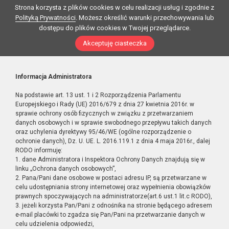
Strona korzysta z plików cookies w celu realizacji usług i zgodnie z
Polityką Prywatności
. Możesz określić warunki przechowywania lub
dostępu do plików cookies w Twojej przeglądarce.
Akceptuję ciasteczka
Informacja Administratora
Na podstawie art. 13 ust. 1 i 2 Rozporządzenia Parlamentu
Europejskiego i Rady (UE) 2016/679 z dnia 27 kwietnia 2016r. w
sprawie ochrony osób fizycznych w związku z przetwarzaniem
danych osobowych i w sprawie swobodnego przepływu takich danych
oraz uchylenia dyrektywy 95/46/WE (ogólne rozporządzenie o
ochronie danych), Dz. U. UE. L. 2016.119.1 z dnia 4 maja 2016r., dalej
RODO informuję:
1. dane Administratora i Inspektora Ochrony Danych znajdują się w
linku „Ochrona danych osobowych”,
2. Pana/Pani dane osobowe w postaci adresu IP, są przetwarzane w
celu udostępniania strony internetowej oraz wypełnienia obowiązków
prawnych spoczywających na administratorze(art.6 ust.1 lit.c RODO),
3. jeżeli korzysta Pan/Pani z odnośnika na stronie będącego adresem
e-mail placówki to zgadza się Pan/Pani na przetwarzanie danych w
celu udzielenia odpowiedzi,