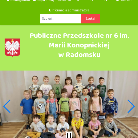
Informacja administratora
Fraza
Publiczne Przedszkole nr 6 im.
Marii Konopnickiej
w Radomsku