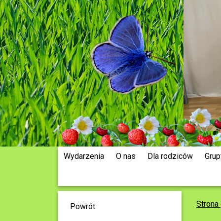
Wydarzenia
O nas
Dla rodziców
Grup
Strona
Powrót