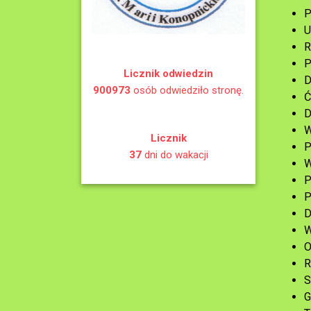
P
U
R
P
Licznik odwiedzin
D
900973
osób odwiedziło stronę.
Ć
D
W
Licznik
P
37
dni do wakacji
W
P
P
D
W
O
R
S
G