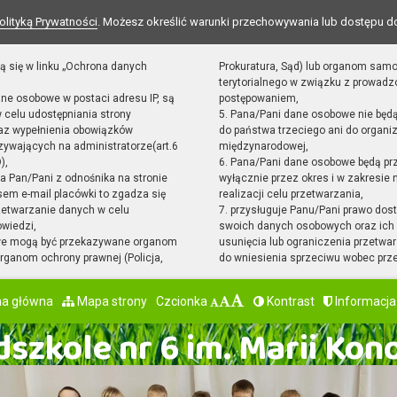
olityką Prywatności
. Możesz określić warunki przechowywania lub dostępu d
ą się w linku „Ochrona danych
Prokuratura, Sąd) lub organom sam
terytorialnego w związku z prowad
ane osobowe w postaci adresu IP, są
postępowaniem,
 celu udostępniania strony
5. Pana/Pani dane osobowe nie będ
raz wypełnienia obowiązków
do państwa trzeciego ani do organiz
ywających na administratorze(art.6
międzynarodowej,
),
6. Pana/Pani dane osobowe będą pr
sta Pan/Pani z odnośnika na stronie
wyłącznie przez okres i w zakresie
em e-mail placówki to zgadza się
realizacji celu przetwarzania,
zetwarzanie danych w celu
7. przysługuje Panu/Pani prawo dost
owiedzi,
swoich danych osobowych oraz ich 
we mogą być przekazywane organom
usunięcia lub ograniczenia przetwar
ganom ochrony prawnej (Policja,
do wniesienia sprzeciwu wobec prz
na główna
Mapa strony
Czcionka
Kontrast
Informacja
szkole nr 6 im. Marii Kon