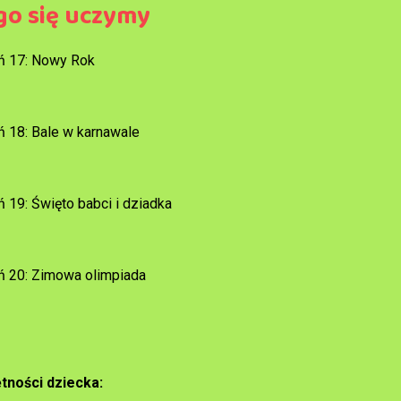
go się uczymy
ń 17: Nowy Rok
ń 18: Bale w karnawale
ń 19: Święto babci i dziadka
ń 20: Zimowa olimpiada
tności dziecka: