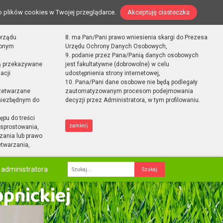
o plików cookies w Twojej przeglądarce.
Akceptuję ciasteczka
orządu
8. ma Pan/Pani prawo wniesienia skargi do Prezesa
zonym
Urzędu Ochrony Danych Osobowych,
9. podanie przez Pana/Panią danych osobowych
ą przekazywane
jest fakultatywne (dobrowolne) w celu
acji
udostępnienia strony internetowej,
10. Pana/Pani dane osobowe nie będą podlegały
zetwarzane
zautomatyzowanym procesom podejmowania
 niezbędnym do
decyzji przez Administratora, w tym profilowaniu.
ępu do treści
zamknij
sprostowania,
zania lub prawo
etwarzania,
 administratora
Fraza
opnickiej