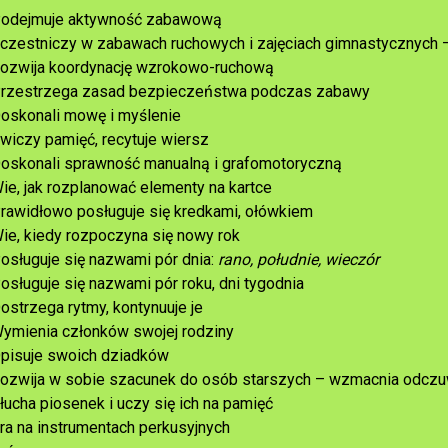
odejmuje aktywność zabawową
czestniczy w zabawach ruchowych i zajęciach gimnastycznych – 
ozwija koordynację wzrokowo-ruchową
rzestrzega zasad bezpieczeństwa podczas zabawy
oskonali mowę i myślenie
wiczy pamięć, recytuje wiersz
oskonali sprawność manualną i grafomotoryczną
ie, jak rozplanować elementy na kartce
rawidłowo posługuje się kredkami, ołówkiem
ie, kiedy rozpoczyna się nowy rok
osługuje się nazwami pór dnia:
rano, południe, wieczór
osługuje się nazwami pór roku, dni tygodnia
ostrzega rytmy, kontynuuje je
ymienia członków swojej rodziny
pisuje swoich dziadków
ozwija w sobie szacunek do osób starszych – wzmacnia odczu
łucha piosenek i uczy się ich na pamięć
ra na instrumentach perkusyjnych