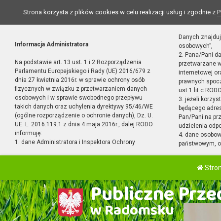
Strona korzysta z plików cookies w celu realizacji usług i zgodnie z
P
Danych znajduj
Informacja Administratora
osobowych”,
2. Pana/Pani d
Na podstawie art. 13 ust. 1 i 2 Rozporządzenia
przetwarzane w
Parlamentu Europejskiego i Rady (UE) 2016/679 z
internetowej o
dnia 27 kwietnia 2016r. w sprawie ochrony osób
prawnych spocz
fizycznych w związku z przetwarzaniem danych
ust.1 lit.c RODO
osobowych i w sprawie swobodnego przepływu
3. jeżeli korzy
takich danych oraz uchylenia dyrektywy 95/46/WE
będącego adres
(ogólne rozporządzenie o ochronie danych), Dz. U.
Pan/Pani na pr
UE. L. 2016.119.1 z dnia 4 maja 2016r., dalej RODO
udzielenia odp
informuję:
4. dane osobo
1. dane Administratora i Inspektora Ochrony
państwowym, or
Stro
Publiczne Przed
w Radomsku