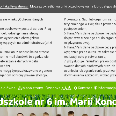
olityką Prywatności
. Możesz określić warunki przechowywania lub dostępu d
ą się w linku „Ochrona danych
Prokuratura, Sąd) lub organom sam
terytorialnego w związku z prowad
ane osobowe w postaci adresu IP, są
postępowaniem,
 celu udostępniania strony
5. Pana/Pani dane osobowe nie będ
raz wypełnienia obowiązków
do państwa trzeciego ani do organiz
ywających na administratorze(art.6
międzynarodowej,
),
6. Pana/Pani dane osobowe będą pr
sta Pan/Pani z odnośnika na stronie
wyłącznie przez okres i w zakresie
em e-mail placówki to zgadza się
realizacji celu przetwarzania,
zetwarzanie danych w celu
7. przysługuje Panu/Pani prawo dost
owiedzi,
swoich danych osobowych oraz ich 
we mogą być przekazywane organom
usunięcia lub ograniczenia przetwar
ganom ochrony prawnej (Policja,
do wniesienia sprzeciwu wobec prz
na główna
Mapa strony
Czcionka
Kontrast
Informacja
szkole nr 6 im. Marii Kon