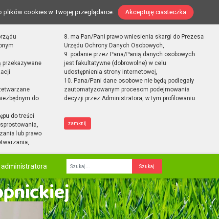
o plików cookies w Twojej przeglądarce.
Akceptuję ciasteczka
orządu
8. ma Pan/Pani prawo wniesienia skargi do Prezesa
zonym
Urzędu Ochrony Danych Osobowych,
9. podanie przez Pana/Panią danych osobowych
ą przekazywane
jest fakultatywne (dobrowolne) w celu
acji
udostępnienia strony internetowej,
10. Pana/Pani dane osobowe nie będą podlegały
zetwarzane
zautomatyzowanym procesom podejmowania
 niezbędnym do
decyzji przez Administratora, w tym profilowaniu.
ępu do treści
zamknij
sprostowania,
zania lub prawo
etwarzania,
 administratora
Fraza
opnickiej