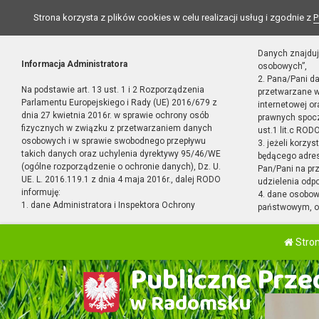
Strona korzysta z plików cookies w celu realizacji usług i zgodnie z
P
Danych znajduj
Informacja Administratora
osobowych”,
2. Pana/Pani d
Na podstawie art. 13 ust. 1 i 2 Rozporządzenia
przetwarzane w
Parlamentu Europejskiego i Rady (UE) 2016/679 z
internetowej o
dnia 27 kwietnia 2016r. w sprawie ochrony osób
prawnych spocz
fizycznych w związku z przetwarzaniem danych
ust.1 lit.c RODO
osobowych i w sprawie swobodnego przepływu
3. jeżeli korzy
takich danych oraz uchylenia dyrektywy 95/46/WE
będącego adres
(ogólne rozporządzenie o ochronie danych), Dz. U.
Pan/Pani na pr
UE. L. 2016.119.1 z dnia 4 maja 2016r., dalej RODO
udzielenia odp
informuję:
4. dane osobo
1. dane Administratora i Inspektora Ochrony
państwowym, or
Stro
Publiczne Przed
w Radomsku