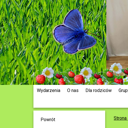
Wydarzenia
O nas
Dla rodziców
Grup
Strona
Powrót