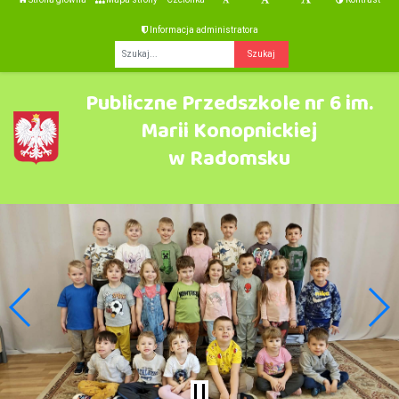
Informacja administratora
Fraza
Publiczne Przedszkole nr 6 im.
Marii Konopnickiej
w Radomsku