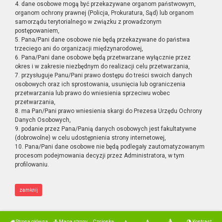
4. dane osobowe mogą być przekazywane organom państwowym,
organom ochrony prawnej (Policja, Prokuratura, Sąd) lub organom
samorządu terytorialnego w związku z prowadzonym
postępowaniem,
5. Pana/Pani dane osobowe nie będą przekazywane do państwa
trzeciego ani do organizacji międzynarodowej,
6. Pana/Pani dane osobowe będą przetwarzane wyłącznie przez
okres i w zakresie niezbędnym do realizacji celu przetwarzania,
7. przysługuje Panu/Pani prawo dostępu do treści swoich danych
osobowych oraz ich sprostowania, usunięcia lub ograniczenia
przetwarzania lub prawo do wniesienia sprzeciwu wobec
przetwarzania,
8. ma Pan/Pani prawo wniesienia skargi do Prezesa Urzędu Ochrony
Danych Osobowych,
9. podanie przez Pana/Panią danych osobowych jest fakultatywne
(dobrowolne) w celu udostępnienia strony internetowej,
10. Pana/Pani dane osobowe nie będą podlegały zautomatyzowanym
procesom podejmowania decyzji przez Administratora, w tym
profilowaniu.
zamknij
Strona główna
Mapa strony
Czcionka
Kontrast