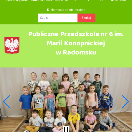
Informacja administratora
Fraza
Publiczne Przedszkole nr 6 im.
Marii Konopnickiej
w Radomsku