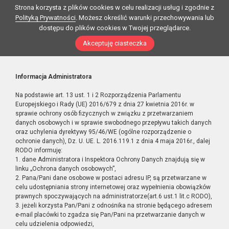
Strona korzysta z plików cookies w celu realizacji usług i zgodnie z
Polityką Prywatności
. Możesz określić warunki przechowywania lub
dostępu do plików cookies w Twojej przeglądarce.
Akceptuję ciasteczka
Informacja Administratora
Na podstawie art. 13 ust. 1 i 2 Rozporządzenia Parlamentu
Europejskiego i Rady (UE) 2016/679 z dnia 27 kwietnia 2016r. w
sprawie ochrony osób fizycznych w związku z przetwarzaniem
danych osobowych i w sprawie swobodnego przepływu takich danych
oraz uchylenia dyrektywy 95/46/WE (ogólne rozporządzenie o
ochronie danych), Dz. U. UE. L. 2016.119.1 z dnia 4 maja 2016r., dalej
RODO informuję:
1. dane Administratora i Inspektora Ochrony Danych znajdują się w
linku „Ochrona danych osobowych”,
2. Pana/Pani dane osobowe w postaci adresu IP, są przetwarzane w
celu udostępniania strony internetowej oraz wypełnienia obowiązków
prawnych spoczywających na administratorze(art.6 ust.1 lit.c RODO),
3. jeżeli korzysta Pan/Pani z odnośnika na stronie będącego adresem
e-mail placówki to zgadza się Pan/Pani na przetwarzanie danych w
celu udzielenia odpowiedzi,