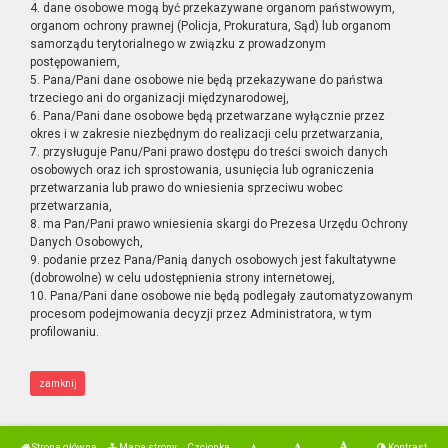
4. dane osobowe mogą być przekazywane organom państwowym,
organom ochrony prawnej (Policja, Prokuratura, Sąd) lub organom
samorządu terytorialnego w związku z prowadzonym
postępowaniem,
5. Pana/Pani dane osobowe nie będą przekazywane do państwa
trzeciego ani do organizacji międzynarodowej,
6. Pana/Pani dane osobowe będą przetwarzane wyłącznie przez
okres i w zakresie niezbędnym do realizacji celu przetwarzania,
7. przysługuje Panu/Pani prawo dostępu do treści swoich danych
osobowych oraz ich sprostowania, usunięcia lub ograniczenia
przetwarzania lub prawo do wniesienia sprzeciwu wobec
przetwarzania,
8. ma Pan/Pani prawo wniesienia skargi do Prezesa Urzędu Ochrony
Danych Osobowych,
9. podanie przez Pana/Panią danych osobowych jest fakultatywne
(dobrowolne) w celu udostępnienia strony internetowej,
10. Pana/Pani dane osobowe nie będą podlegały zautomatyzowanym
procesom podejmowania decyzji przez Administratora, w tym
profilowaniu.
zamknij
Strona główna
Mapa strony
Czcionka
Kontrast