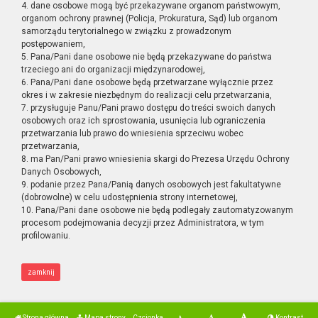
4. dane osobowe mogą być przekazywane organom państwowym,
organom ochrony prawnej (Policja, Prokuratura, Sąd) lub organom
samorządu terytorialnego w związku z prowadzonym
postępowaniem,
5. Pana/Pani dane osobowe nie będą przekazywane do państwa
trzeciego ani do organizacji międzynarodowej,
6. Pana/Pani dane osobowe będą przetwarzane wyłącznie przez
okres i w zakresie niezbędnym do realizacji celu przetwarzania,
7. przysługuje Panu/Pani prawo dostępu do treści swoich danych
osobowych oraz ich sprostowania, usunięcia lub ograniczenia
przetwarzania lub prawo do wniesienia sprzeciwu wobec
przetwarzania,
8. ma Pan/Pani prawo wniesienia skargi do Prezesa Urzędu Ochrony
Danych Osobowych,
9. podanie przez Pana/Panią danych osobowych jest fakultatywne
(dobrowolne) w celu udostępnienia strony internetowej,
10. Pana/Pani dane osobowe nie będą podlegały zautomatyzowanym
procesom podejmowania decyzji przez Administratora, w tym
profilowaniu.
zamknij
Strona główna
Mapa strony
Czcionka
Kontrast