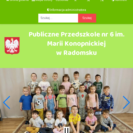
Informacja administratora
Fraza
Publiczne Przedszkole nr 6 im.
Marii Konopnickiej
w Radomsku