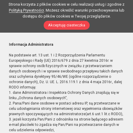
Strona korzysta z plików cookies w celu realizacji usług i zgodnie z
Polityką Prywatności
. Możesz określić warunki przechowywania lub
dostępu do plików cookies w Twojej przeglądarce.
Akceptuję ciasteczka
Informacja Administratora
Na podstawie art. 13 ust. 1 i 2 Rozporządzenia Parlamentu
Europejskiego i Rady (UE) 2016/679 z dnia 27 kwietnia 2016r. w
sprawie ochrony osób fizycznych w związku z przetwarzaniem
danych osobowych i w sprawie swobodnego przepływu takich danych
oraz uchylenia dyrektywy 95/46/WE (ogólne rozporządzenie o
ochronie danych), Dz. U. UE. L. 2016.119.1 z dnia 4 maja 2016r., dalej
RODO informuję:
1. dane Administratora i Inspektora Ochrony Danych znajdują się w
linku „Ochrona danych osobowych”,
2. Pana/Pani dane osobowe w postaci adresu IP, są przetwarzane w
celu udostępniania strony internetowej oraz wypełnienia obowiązków
prawnych spoczywających na administratorze(art.6 ust.1 lit.c RODO),
3. jeżeli korzysta Pan/Pani z odnośnika na stronie będącego adresem
e-mail placówki to zgadza się Pan/Pani na przetwarzanie danych w
celu udzielenia odpowiedzi,