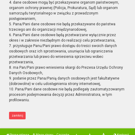
4. dane osobowe mogą być przekazywane organom państwowym,
organom ochrony prawnej (Policja, Prokuratura, Sąd) lub organom
samorządu terytorialnego w związku z prowadzonym
postępowaniem,
5. Pana/Pani dane osobowe nie będą przekazywane do państwa
trzeciego ani do organizacji międzynarodowej,
6. Pana/Pani dane osobowe będą przetwarzane wyłącznie przez
okres i w zakresie niezbędnym do realizacji celu przetwarzania,
7. przysługuje Panu/Pani prawo dostępu do treści swoich danych
osobowych oraz ich sprostowania, usunięcia lub ograniczenia
przetwarzania lub prawo do wniesienia sprzeciwu wobec
przetwarzania,
8. ma Pan/Pani prawo wniesienia skargi do Prezesa Urzędu Ochrony
Danych Osobowych,
9. podanie przez Pana/Panią danych osobowych jest fakultatywne
(dobrowolne) w celu udostępnienia strony internetowej,
10. Pana/Pani dane osobowe nie będą podlegały zautomatyzowanym
procesom podejmowania decyzji przez Administratora, w tym
profilowaniu.
zamknij
Strona główna
Mapa strony
Czcionka
Kontrast