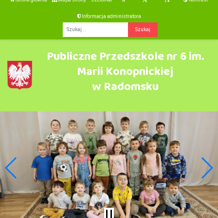
Informacja administratora
Fraza
Publiczne Przedszkole nr 6 im.
Marii Konopnickiej
w Radomsku