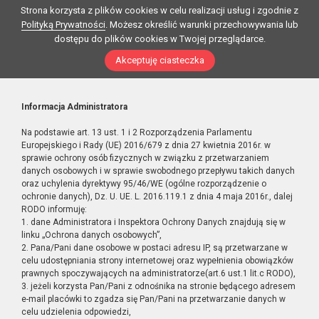
Strona korzysta z plików cookies w celu realizacji usług i zgodnie z
Polityką Prywatności
. Możesz określić warunki przechowywania lub
dostępu do plików cookies w Twojej przeglądarce.
Akceptuję ciasteczka
Informacja Administratora
Na podstawie art. 13 ust. 1 i 2 Rozporządzenia Parlamentu
Europejskiego i Rady (UE) 2016/679 z dnia 27 kwietnia 2016r. w
sprawie ochrony osób fizycznych w związku z przetwarzaniem
danych osobowych i w sprawie swobodnego przepływu takich danych
oraz uchylenia dyrektywy 95/46/WE (ogólne rozporządzenie o
ochronie danych), Dz. U. UE. L. 2016.119.1 z dnia 4 maja 2016r., dalej
RODO informuję:
1. dane Administratora i Inspektora Ochrony Danych znajdują się w
linku „Ochrona danych osobowych”,
2. Pana/Pani dane osobowe w postaci adresu IP, są przetwarzane w
celu udostępniania strony internetowej oraz wypełnienia obowiązków
prawnych spoczywających na administratorze(art.6 ust.1 lit.c RODO),
3. jeżeli korzysta Pan/Pani z odnośnika na stronie będącego adresem
e-mail placówki to zgadza się Pan/Pani na przetwarzanie danych w
celu udzielenia odpowiedzi,