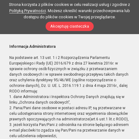
Strona korzysta z plików cookies w celu realizacji usług i zgodnie z
Polityką Prywatności
. Możesz określić warunki przechowywania lub
dostępu do plików cookies w Twojej przeglądarce.
Akceptuję ciasteczka
Informacja Administratora
Na podstawie art. 13 ust. 1 i 2 Rozporządzenia Parlamentu
Europejskiego i Rady (UE) 2016/679 z dnia 27 kwietnia 2016r. w
sprawie ochrony osób fizycznych w związku z przetwarzaniem
danych osobowych i w sprawie swobodnego przepływu takich danych
oraz uchylenia dyrektywy 95/46/WE (ogólne rozporządzenie o
ochronie danych), Dz. U. UE. L. 2016.119.1 z dnia 4 maja 2016r., dalej
RODO informuję:
1. dane Administratora i Inspektora Ochrony Danych znajdują się w
linku „Ochrona danych osobowych”,
2. Pana/Pani dane osobowe w postaci adresu IP, są przetwarzane w
celu udostępniania strony internetowej oraz wypełnienia obowiązków
prawnych spoczywających na administratorze(art.6 ust.1 lit.c RODO),
3. jeżeli korzysta Pan/Pani z odnośnika na stronie będącego adresem
e-mail placówki to zgadza się Pan/Pani na przetwarzanie danych w
celu udzielenia odpowiedzi,