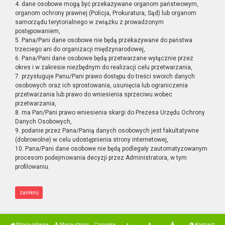
4. dane osobowe mogą być przekazywane organom państwowym,
organom ochrony prawnej (Policja, Prokuratura, Sąd) lub organom
samorządu terytorialnego w związku z prowadzonym
postępowaniem,
5. Pana/Pani dane osobowe nie będą przekazywane do państwa
trzeciego ani do organizacji międzynarodowej,
6. Pana/Pani dane osobowe będą przetwarzane wyłącznie przez
okres i w zakresie niezbędnym do realizacji celu przetwarzania,
7. przysługuje Panu/Pani prawo dostępu do treści swoich danych
osobowych oraz ich sprostowania, usunięcia lub ograniczenia
przetwarzania lub prawo do wniesienia sprzeciwu wobec
przetwarzania,
8. ma Pan/Pani prawo wniesienia skargi do Prezesa Urzędu Ochrony
Danych Osobowych,
9. podanie przez Pana/Panią danych osobowych jest fakultatywne
(dobrowolne) w celu udostępnienia strony internetowej,
10. Pana/Pani dane osobowe nie będą podlegały zautomatyzowanym
procesom podejmowania decyzji przez Administratora, w tym
profilowaniu.
zamknij
Strona główna
Mapa strony
Czcionka
Kontrast