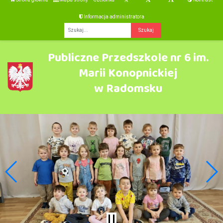
Informacja administratora
Fraza
Publiczne Przedszkole nr 6 im.
Marii Konopnickiej
w Radomsku