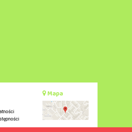
Mapa
atności
stępności