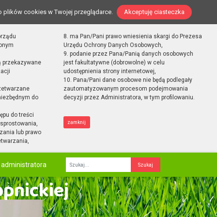
o plików cookies w Twojej przeglądarce.
Akceptuję ciasteczka
orządu
8. ma Pan/Pani prawo wniesienia skargi do Prezesa
zonym
Urzędu Ochrony Danych Osobowych,
9. podanie przez Pana/Panią danych osobowych
ą przekazywane
jest fakultatywne (dobrowolne) w celu
acji
udostępnienia strony internetowej,
10. Pana/Pani dane osobowe nie będą podlegały
zetwarzane
zautomatyzowanym procesom podejmowania
 niezbędnym do
decyzji przez Administratora, w tym profilowaniu.
ępu do treści
zamknij
sprostowania,
zania lub prawo
etwarzania,
 administratora
Fraza
opnickiej