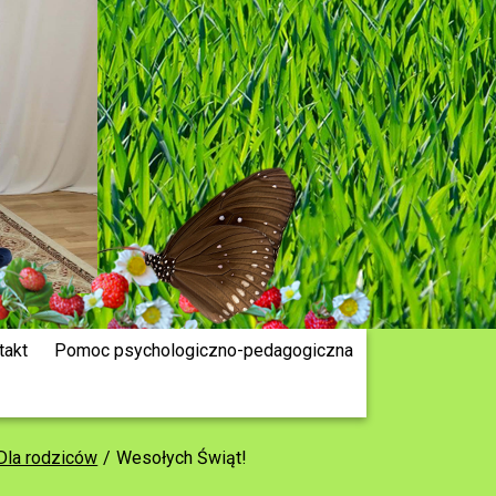
takt
Pomoc psychologiczno-pedagogiczna
 Dla rodziców
Wesołych Świąt!