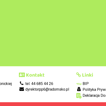
Kontakt
Linki
nickiej
tel. 44 685 44 26
BIP
dyrektorpp6@radomsko.pl
Polityka Pryw
Deklaracja Do