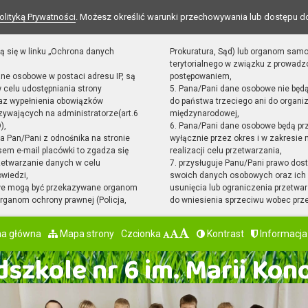
olityką Prywatności
. Możesz określić warunki przechowywania lub dostępu d
ą się w linku „Ochrona danych
Prokuratura, Sąd) lub organom sam
terytorialnego w związku z prowad
ane osobowe w postaci adresu IP, są
postępowaniem,
 celu udostępniania strony
5. Pana/Pani dane osobowe nie będ
raz wypełnienia obowiązków
do państwa trzeciego ani do organiz
ywających na administratorze(art.6
międzynarodowej,
),
6. Pana/Pani dane osobowe będą pr
sta Pan/Pani z odnośnika na stronie
wyłącznie przez okres i w zakresie
em e-mail placówki to zgadza się
realizacji celu przetwarzania,
zetwarzanie danych w celu
7. przysługuje Panu/Pani prawo dost
owiedzi,
swoich danych osobowych oraz ich 
we mogą być przekazywane organom
usunięcia lub ograniczenia przetwar
ganom ochrony prawnej (Policja,
do wniesienia sprzeciwu wobec prz
na główna
Mapa strony
Czcionka
Kontrast
Informacja
szkole nr 6 im. Marii Kon