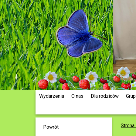
Wydarzenia
O nas
Dla rodziców
Grup
Strona
Powrót