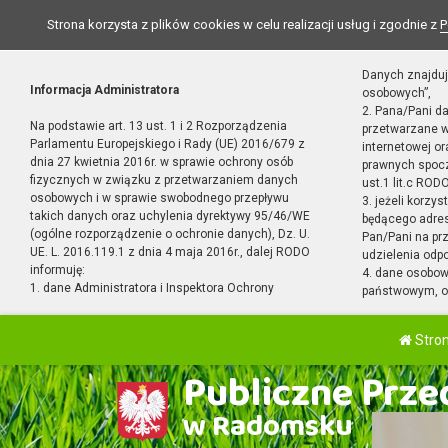
Strona korzysta z plików cookies w celu realizacji usług i zgodnie z
P
Danych znajduj
Informacja Administratora
osobowych”,
2. Pana/Pani d
Na podstawie art. 13 ust. 1 i 2 Rozporządzenia
przetwarzane w
Parlamentu Europejskiego i Rady (UE) 2016/679 z
internetowej o
dnia 27 kwietnia 2016r. w sprawie ochrony osób
prawnych spocz
fizycznych w związku z przetwarzaniem danych
ust.1 lit.c RODO
osobowych i w sprawie swobodnego przepływu
3. jeżeli korzy
takich danych oraz uchylenia dyrektywy 95/46/WE
będącego adres
(ogólne rozporządzenie o ochronie danych), Dz. U.
Pan/Pani na pr
UE. L. 2016.119.1 z dnia 4 maja 2016r., dalej RODO
udzielenia odp
informuję:
4. dane osobo
1. dane Administratora i Inspektora Ochrony
państwowym, or
Stro
Publiczne Przed
w Radomsku