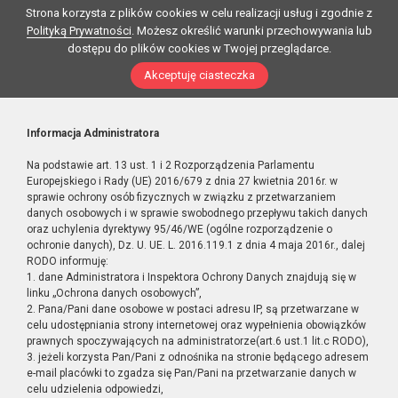
Strona korzysta z plików cookies w celu realizacji usług i zgodnie z
Polityką Prywatności
. Możesz określić warunki przechowywania lub
dostępu do plików cookies w Twojej przeglądarce.
Akceptuję ciasteczka
Informacja Administratora
Na podstawie art. 13 ust. 1 i 2 Rozporządzenia Parlamentu
Europejskiego i Rady (UE) 2016/679 z dnia 27 kwietnia 2016r. w
sprawie ochrony osób fizycznych w związku z przetwarzaniem
danych osobowych i w sprawie swobodnego przepływu takich danych
oraz uchylenia dyrektywy 95/46/WE (ogólne rozporządzenie o
ochronie danych), Dz. U. UE. L. 2016.119.1 z dnia 4 maja 2016r., dalej
RODO informuję:
1. dane Administratora i Inspektora Ochrony Danych znajdują się w
linku „Ochrona danych osobowych”,
2. Pana/Pani dane osobowe w postaci adresu IP, są przetwarzane w
celu udostępniania strony internetowej oraz wypełnienia obowiązków
prawnych spoczywających na administratorze(art.6 ust.1 lit.c RODO),
3. jeżeli korzysta Pan/Pani z odnośnika na stronie będącego adresem
e-mail placówki to zgadza się Pan/Pani na przetwarzanie danych w
celu udzielenia odpowiedzi,