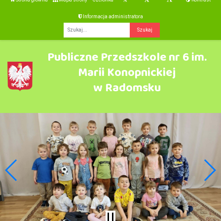
Informacja administratora
Fraza
Publiczne Przedszkole nr 6 im.
Marii Konopnickiej
w Radomsku