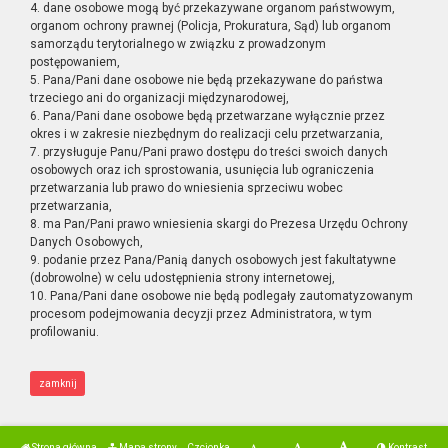
4. dane osobowe mogą być przekazywane organom państwowym,
organom ochrony prawnej (Policja, Prokuratura, Sąd) lub organom
samorządu terytorialnego w związku z prowadzonym
postępowaniem,
5. Pana/Pani dane osobowe nie będą przekazywane do państwa
trzeciego ani do organizacji międzynarodowej,
6. Pana/Pani dane osobowe będą przetwarzane wyłącznie przez
okres i w zakresie niezbędnym do realizacji celu przetwarzania,
7. przysługuje Panu/Pani prawo dostępu do treści swoich danych
osobowych oraz ich sprostowania, usunięcia lub ograniczenia
przetwarzania lub prawo do wniesienia sprzeciwu wobec
przetwarzania,
8. ma Pan/Pani prawo wniesienia skargi do Prezesa Urzędu Ochrony
Danych Osobowych,
9. podanie przez Pana/Panią danych osobowych jest fakultatywne
(dobrowolne) w celu udostępnienia strony internetowej,
10. Pana/Pani dane osobowe nie będą podlegały zautomatyzowanym
procesom podejmowania decyzji przez Administratora, w tym
profilowaniu.
zamknij
Strona główna
Mapa strony
Czcionka
Kontrast