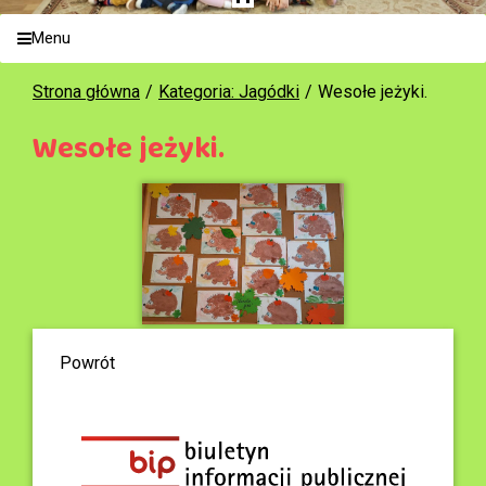
Menu
Strona główna
Kategoria: Jagódki
Wesołe jeżyki.
Wesołe jeżyki.
Powrót