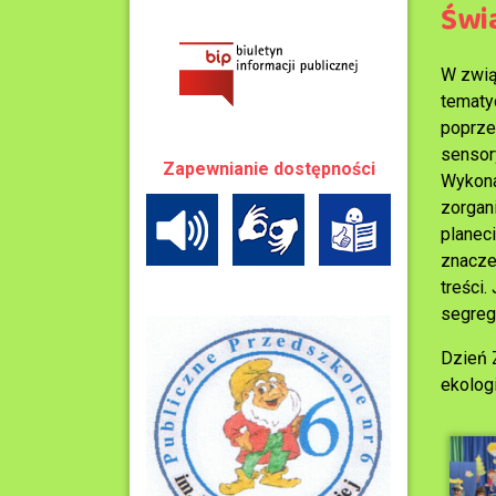
Świ
W zwią
tematy
poprze
sensor
Zapewnianie dostępności
Wykona
zorgan
planec
znacze
treści
segreg
Dzień 
ekologi