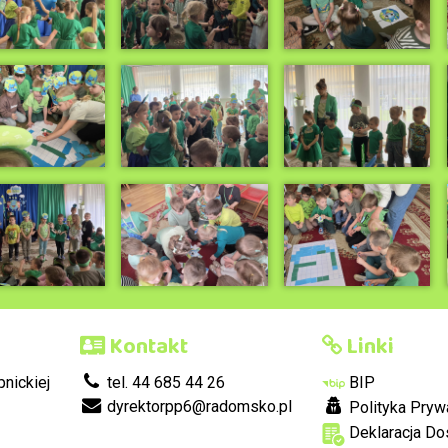
Kontakt
Linki
nickiej
tel. 44 685 44 26
BIP
dyrektorpp6@radomsko.pl
Polityka Pryw
Deklaracja Do