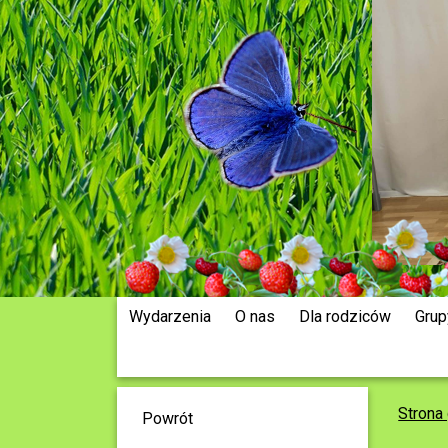
Wydarzenia
O nas
Dla rodziców
Grup
Strona
Powrót