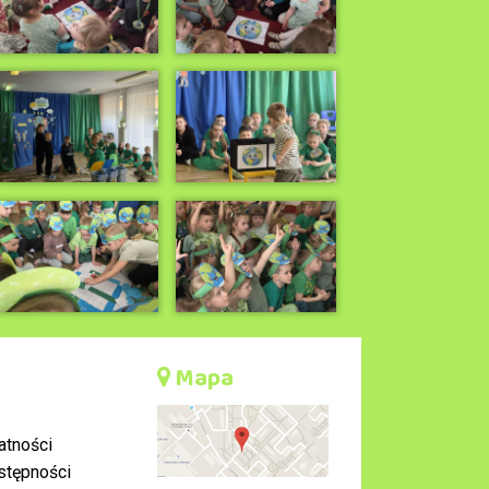
Mapa
atności
stępności