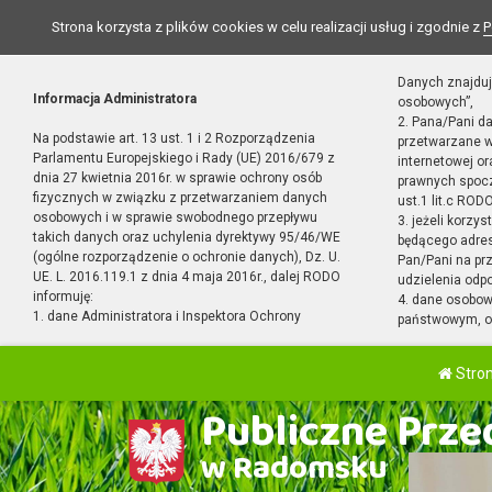
Strona korzysta z plików cookies w celu realizacji usług i zgodnie z
P
Danych znajduj
Informacja Administratora
osobowych”,
2. Pana/Pani d
Na podstawie art. 13 ust. 1 i 2 Rozporządzenia
przetwarzane w
Parlamentu Europejskiego i Rady (UE) 2016/679 z
internetowej o
dnia 27 kwietnia 2016r. w sprawie ochrony osób
prawnych spocz
fizycznych w związku z przetwarzaniem danych
ust.1 lit.c RODO
osobowych i w sprawie swobodnego przepływu
3. jeżeli korzy
takich danych oraz uchylenia dyrektywy 95/46/WE
będącego adres
(ogólne rozporządzenie o ochronie danych), Dz. U.
Pan/Pani na pr
UE. L. 2016.119.1 z dnia 4 maja 2016r., dalej RODO
udzielenia odp
informuję:
4. dane osobo
1. dane Administratora i Inspektora Ochrony
państwowym, or
Stro
Publiczne Przed
w Radomsku