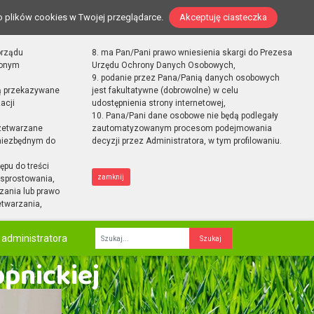
o plików cookies w Twojej przeglądarce.
Akceptuję ciasteczka
orządu
8. ma Pan/Pani prawo wniesienia skargi do Prezesa
zonym
Urzędu Ochrony Danych Osobowych,
9. podanie przez Pana/Panią danych osobowych
ą przekazywane
jest fakultatywne (dobrowolne) w celu
acji
udostępnienia strony internetowej,
10. Pana/Pani dane osobowe nie będą podlegały
zetwarzane
zautomatyzowanym procesom podejmowania
 niezbędnym do
decyzji przez Administratora, w tym profilowaniu.
ępu do treści
zamknij
sprostowania,
zania lub prawo
etwarzania,
 administratora
Fraza
opnickiej