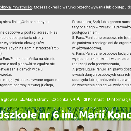
olityką Prywatności
. Możesz określić warunki przechowywania lub dostępu d
ą się w linku „Ochrona danych
Prokuratura, Sąd) lub organom sam
terytorialnego w związku z prowad
ane osobowe w postaci adresu IP, są
postępowaniem,
 celu udostępniania strony
5. Pana/Pani dane osobowe nie będ
raz wypełnienia obowiązków
do państwa trzeciego ani do organiz
ywających na administratorze(art.6
międzynarodowej,
),
6. Pana/Pani dane osobowe będą pr
sta Pan/Pani z odnośnika na stronie
wyłącznie przez okres i w zakresie
em e-mail placówki to zgadza się
realizacji celu przetwarzania,
zetwarzanie danych w celu
7. przysługuje Panu/Pani prawo dost
owiedzi,
swoich danych osobowych oraz ich 
we mogą być przekazywane organom
usunięcia lub ograniczenia przetwar
ganom ochrony prawnej (Policja,
do wniesienia sprzeciwu wobec prz
na główna
Mapa strony
Czcionka
Kontrast
Informacja
szkole nr 6 im. Marii Kon