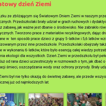
atowy dzień Ziemi
zku ze zbliżającym się Światowym Dniem Ziemi w naszym prze
cznych. Przedszkolaki brały udział w grach ruchowych i dydakty
z zabawę, jak ważne jest dbanie o środowisko. Nie zabrakło rów
ycznych. Tworzono prace z materiałów recyklingowych, dając d
ne w ten sposób prace dzieci z grupy 5-latków i 5,6 latków wzię
izowanym przez inne przedszkole. Przedszkolaki obejrzały tak
ie w wykonaniu 6-latków, które było esencją całej wiedzy potrz
nia ekologii dla wszystkich. Dzień Ziemi w przedszkolu był peł
. Już od rana dzieci uczestniczyły w rozmowach o tym, jak dbać 
acji śmieci, oszczędzania wody oraz ochrony przyrody. Brały udz
Ziemi był nie tylko okazją do świetnej zabawy, ale przede wsz
cznej już od najmłodszych lat.