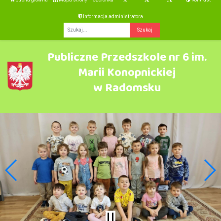
Informacja administratora
Fraza
Publiczne Przedszkole nr 6 im.
Marii Konopnickiej
w Radomsku