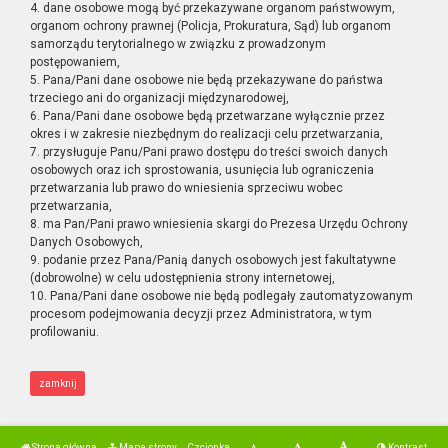
4. dane osobowe mogą być przekazywane organom państwowym,
organom ochrony prawnej (Policja, Prokuratura, Sąd) lub organom
samorządu terytorialnego w związku z prowadzonym
postępowaniem,
5. Pana/Pani dane osobowe nie będą przekazywane do państwa
trzeciego ani do organizacji międzynarodowej,
6. Pana/Pani dane osobowe będą przetwarzane wyłącznie przez
okres i w zakresie niezbędnym do realizacji celu przetwarzania,
7. przysługuje Panu/Pani prawo dostępu do treści swoich danych
osobowych oraz ich sprostowania, usunięcia lub ograniczenia
przetwarzania lub prawo do wniesienia sprzeciwu wobec
przetwarzania,
8. ma Pan/Pani prawo wniesienia skargi do Prezesa Urzędu Ochrony
Danych Osobowych,
9. podanie przez Pana/Panią danych osobowych jest fakultatywne
(dobrowolne) w celu udostępnienia strony internetowej,
10. Pana/Pani dane osobowe nie będą podlegały zautomatyzowanym
procesom podejmowania decyzji przez Administratora, w tym
profilowaniu.
zamknij
Strona główna
Mapa strony
Czcionka
Kontrast