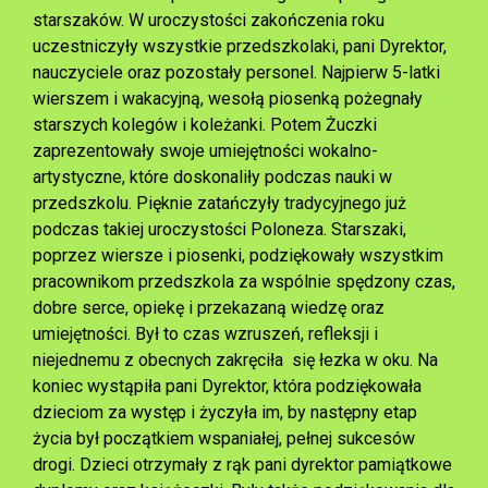
starszaków. W uroczystości zakończenia roku
uczestniczyły wszystkie przedszkolaki, pani Dyrektor,
nauczyciele oraz pozostały personel. Najpierw 5-latki
wierszem i wakacyjną, wesołą piosenką pożegnały
starszych kolegów i koleżanki. Potem Żuczki
zaprezentowały swoje umiejętności wokalno-
artystyczne, które doskonaliły podczas nauki w
przedszkolu. Pięknie zatańczyły tradycyjnego już
podczas takiej uroczystości Poloneza. Starszaki,
poprzez wiersze i piosenki, podziękowały wszystkim
pracownikom przedszkola za wspólnie spędzony czas,
dobre serce, opiekę i przekazaną wiedzę oraz
umiejętności. Był to czas wzruszeń, refleksji i
niejednemu z obecnych zakręciła się łezka w oku. Na
koniec wystąpiła pani Dyrektor, która podziękowała
dzieciom za występ i życzyła im, by następny etap
życia był początkiem wspaniałej, pełnej sukcesów
drogi. Dzieci otrzymały z rąk pani dyrektor pamiątkowe