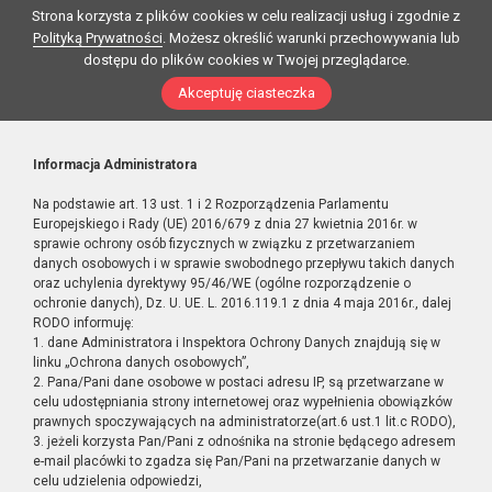
Strona korzysta z plików cookies w celu realizacji usług i zgodnie z
Polityką Prywatności
. Możesz określić warunki przechowywania lub
dostępu do plików cookies w Twojej przeglądarce.
Akceptuję ciasteczka
Informacja Administratora
Na podstawie art. 13 ust. 1 i 2 Rozporządzenia Parlamentu
Europejskiego i Rady (UE) 2016/679 z dnia 27 kwietnia 2016r. w
sprawie ochrony osób fizycznych w związku z przetwarzaniem
danych osobowych i w sprawie swobodnego przepływu takich danych
oraz uchylenia dyrektywy 95/46/WE (ogólne rozporządzenie o
ochronie danych), Dz. U. UE. L. 2016.119.1 z dnia 4 maja 2016r., dalej
RODO informuję:
1. dane Administratora i Inspektora Ochrony Danych znajdują się w
linku „Ochrona danych osobowych”,
2. Pana/Pani dane osobowe w postaci adresu IP, są przetwarzane w
celu udostępniania strony internetowej oraz wypełnienia obowiązków
prawnych spoczywających na administratorze(art.6 ust.1 lit.c RODO),
3. jeżeli korzysta Pan/Pani z odnośnika na stronie będącego adresem
e-mail placówki to zgadza się Pan/Pani na przetwarzanie danych w
celu udzielenia odpowiedzi,