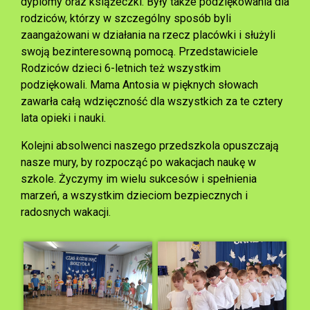
dyplomy oraz książeczki. Były także podziękowania dla
rodziców, którzy w szczególny sposób byli
zaangażowani w działania na rzecz placówki i służyli
swoją bezinteresowną pomocą. Przedstawiciele
Rodziców dzieci 6-letnich też wszystkim
podziękowali. Mama Antosia w pięknych słowach
zawarła całą wdzięczność dla wszystkich za te cztery
lata opieki i nauki.
Kolejni absolwenci naszego przedszkola opuszczają
nasze mury, by rozpocząć po wakacjach naukę w
szkole. Życzymy im wielu sukcesów i spełnienia
marzeń, a wszystkim dzieciom bezpiecznych i
radosnych wakacji.