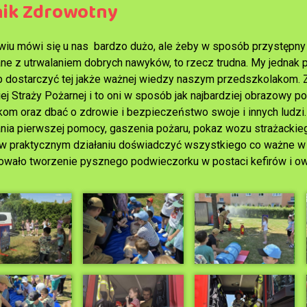
nik Zdrowotny
wiu mówi się u nas bardzo dużo, ale żeby w sposób przystępny
ne z utrwalaniem dobrych nawyków, to rzecz trudna. My jednak p
 dostarczyć tej jakże ważnej wiedzy naszym przedszkolakom. 
ej Straży Pożarnej i to oni w sposób jak najbardziej obrazowy p
om oraz dbać o zdrowie i bezpieczeństwo swoje i innych ludzi
ania pierwszej pomocy, gaszenia pożaru, pokaz wozu strażackie
w praktycznym działaniu doświadczyć wszystkiego co ważne w
owało tworzenie pysznego podwieczorku w postaci kefirów i 