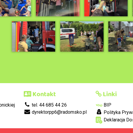
Kontakt
Linki
nickiej
tel. 44 685 44 26
BIP
dyrektorpp6@radomsko.pl
Polityka Pryw
Deklaracja Do