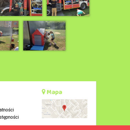
Mapa
atności
stępności