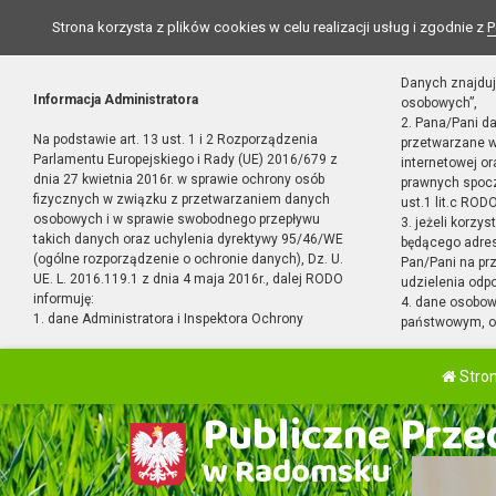
Strona korzysta z plików cookies w celu realizacji usług i zgodnie z
P
Danych znajduj
Informacja Administratora
osobowych”,
2. Pana/Pani d
Na podstawie art. 13 ust. 1 i 2 Rozporządzenia
przetwarzane w
Parlamentu Europejskiego i Rady (UE) 2016/679 z
internetowej o
dnia 27 kwietnia 2016r. w sprawie ochrony osób
prawnych spocz
fizycznych w związku z przetwarzaniem danych
ust.1 lit.c RODO
osobowych i w sprawie swobodnego przepływu
3. jeżeli korzy
takich danych oraz uchylenia dyrektywy 95/46/WE
będącego adres
(ogólne rozporządzenie o ochronie danych), Dz. U.
Pan/Pani na pr
UE. L. 2016.119.1 z dnia 4 maja 2016r., dalej RODO
udzielenia odp
informuję:
4. dane osobo
1. dane Administratora i Inspektora Ochrony
państwowym, or
Stro
Publiczne Przed
w Radomsku