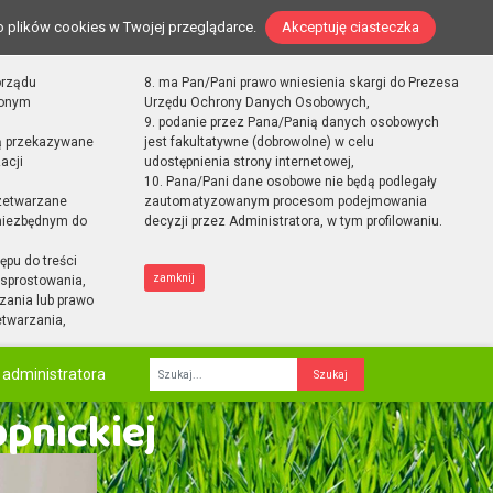
o plików cookies w Twojej przeglądarce.
Akceptuję ciasteczka
orządu
8. ma Pan/Pani prawo wniesienia skargi do Prezesa
zonym
Urzędu Ochrony Danych Osobowych,
9. podanie przez Pana/Panią danych osobowych
ą przekazywane
jest fakultatywne (dobrowolne) w celu
acji
udostępnienia strony internetowej,
10. Pana/Pani dane osobowe nie będą podlegały
zetwarzane
zautomatyzowanym procesom podejmowania
 niezbędnym do
decyzji przez Administratora, w tym profilowaniu.
ępu do treści
zamknij
sprostowania,
zania lub prawo
etwarzania,
 administratora
Fraza
opnickiej