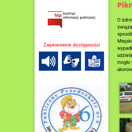
Pik
O zdro
związa
sposób
Miejski
Zapewnianie dostępności
wypadk
udziel
mogło 
ukoron