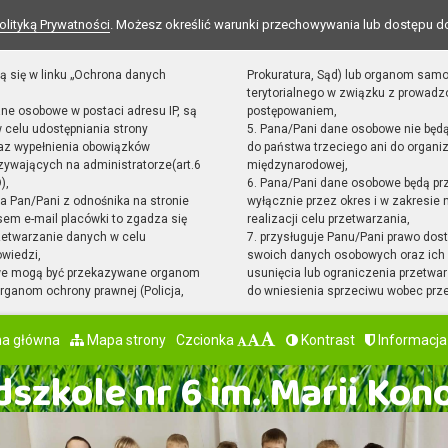
olityką Prywatności
. Możesz określić warunki przechowywania lub dostępu d
ą się w linku „Ochrona danych
Prokuratura, Sąd) lub organom sam
terytorialnego w związku z prowad
ane osobowe w postaci adresu IP, są
postępowaniem,
 celu udostępniania strony
5. Pana/Pani dane osobowe nie będ
raz wypełnienia obowiązków
do państwa trzeciego ani do organiz
ywających na administratorze(art.6
międzynarodowej,
),
6. Pana/Pani dane osobowe będą pr
sta Pan/Pani z odnośnika na stronie
wyłącznie przez okres i w zakresie
em e-mail placówki to zgadza się
realizacji celu przetwarzania,
zetwarzanie danych w celu
7. przysługuje Panu/Pani prawo dost
owiedzi,
swoich danych osobowych oraz ich 
we mogą być przekazywane organom
usunięcia lub ograniczenia przetwar
ganom ochrony prawnej (Policja,
do wniesienia sprzeciwu wobec prz
na główna
Mapa strony
Czcionka
Kontrast
Informacja
szkole nr 6 im. Marii Kon