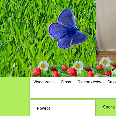
Wydarzenia
O nas
Dla rodziców
Grup
Strona
Powrót