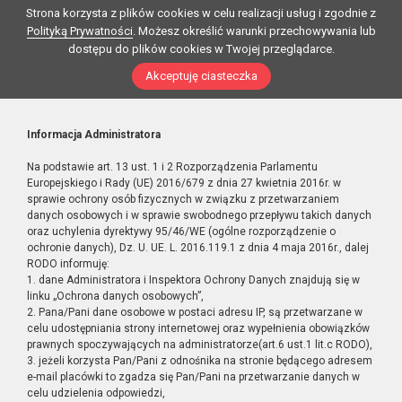
Strona korzysta z plików cookies w celu realizacji usług i zgodnie z
Polityką Prywatności
. Możesz określić warunki przechowywania lub
dostępu do plików cookies w Twojej przeglądarce.
Akceptuję ciasteczka
Informacja Administratora
Na podstawie art. 13 ust. 1 i 2 Rozporządzenia Parlamentu
Europejskiego i Rady (UE) 2016/679 z dnia 27 kwietnia 2016r. w
sprawie ochrony osób fizycznych w związku z przetwarzaniem
danych osobowych i w sprawie swobodnego przepływu takich danych
oraz uchylenia dyrektywy 95/46/WE (ogólne rozporządzenie o
ochronie danych), Dz. U. UE. L. 2016.119.1 z dnia 4 maja 2016r., dalej
RODO informuję:
1. dane Administratora i Inspektora Ochrony Danych znajdują się w
linku „Ochrona danych osobowych”,
2. Pana/Pani dane osobowe w postaci adresu IP, są przetwarzane w
celu udostępniania strony internetowej oraz wypełnienia obowiązków
prawnych spoczywających na administratorze(art.6 ust.1 lit.c RODO),
3. jeżeli korzysta Pan/Pani z odnośnika na stronie będącego adresem
e-mail placówki to zgadza się Pan/Pani na przetwarzanie danych w
celu udzielenia odpowiedzi,