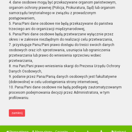
4. dane osobowe mogą być przekazywane organom państwowym,
organom ochrony prawnej (Policja, Prokuratura, Sąd) lub organom
samorządu terytorialnego w związku z prowadzonym
postępowaniem,
5. Pana/Pani dane osobowe nie będą przekazywane do państwa
trzeciego ani do organizacji międzynarodowej,
6. Pana/Pani dane osobowe będą przetwarzane wyłącznie przez
okres i w zakresie niezbędnym do realizacji celu przetwarzania,
7. przysługuje Panu/Pani prawo dostępu do treści swoich danych
osobowych oraz ich sprostowania, usunięcia lub ograniczenia
przetwarzania lub prawo do wniesienia sprzeciwu wobec
przetwarzania,
8. ma Pan/Pani prawo wniesienia skargi do Prezesa Urzędu Ochrony
Danych Osobowych,
9. podanie przez Pana/Panią danych osobowych jest fakultatywne
(dobrowolne) w celu udostępnienia strony internetowej,
10. Pana/Pani dane osobowe nie będą podlegały zautomatyzowanym
procesom podejmowania decyzji przez Administratora, w tym
profilowaniu.
zamknij
Strona główna
Mapa strony
Czcionka
Kontrast