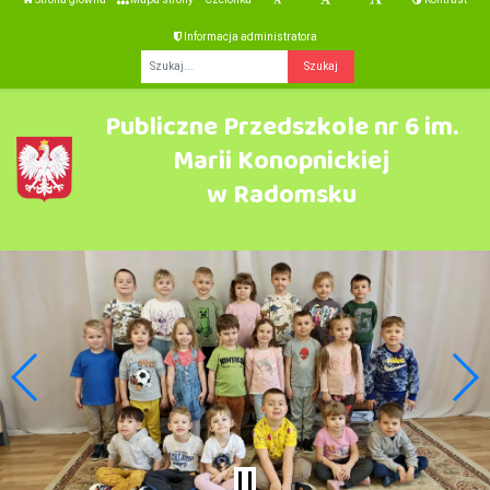
Informacja administratora
Fraza
Publiczne Przedszkole nr 6 im.
Marii Konopnickiej
w Radomsku