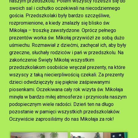
naszym przedszkolu. Potem wszyscy rozeszli się do
swoich sal i cichutko oczekiwali na niecodziennego
gościa. Przedszkolaki były bardzo szczęśliwe,
rozpromienione, a kiedy znalazły się blisko św.
Mikołaja – troszkę zawstydzone. Oprócz pełnego
prezentów worka św. Mikołaj przywiózł ze sobą dużo
uśmiechu. Rozmawiał z dziećmi, zachęcał ich, aby były
grzeczne, słuchały rodziców i pań w przedszkolu. Na
zakończenie Święty Mikołaj wszystkim
przedszkolakom osobiście wręczał prezenty, na które
wszyscy z taką niecierpliwością czekali. Za prezenty
dzieci odwdzięczyły się pięknie zaśpiewanymi
piosenkami. Oczekiwana cały rok wizyta św. Mikołaja
minęła w bardzo miłej atmosferze i przyniosła naszym
podopiecznym wiele radości. Dzień ten na długo
pozostanie w pamięci wszystkich przedszkolaków.
Oczywiście zaprosiliśmy do nas Mikołaja za rok!