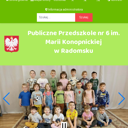
Informacja administratora
Fraza
Publiczne Przedszkole nr 6 im.
Marii Konopnickiej
w Radomsku