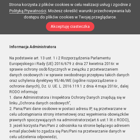
Strona korzysta z plików cookies w celu realizacji usług i zgodnie z
Polityką Prywatności
. Możesz określić warunki przechowywania lub
dostępu do plików cookies w Twojej przeglądarce.
Akceptuję ciasteczka
Informacja Administratora
Na podstawie art. 13 ust. 1 i 2 Rozporządzenia Parlamentu
Europejskiego i Rady (UE) 2016/679 z dnia 27 kwietnia 2016r. w
sprawie ochrony osób fizycznych w związku z przetwarzaniem
danych osobowych i w sprawie swobodnego przepływu takich danych
oraz uchylenia dyrektywy 95/46/WE (ogólne rozporządzenie o
ochronie danych), Dz. U. UE. L. 2016.119.1 z dnia 4 maja 2016r., dalej
RODO informuję:
1. dane Administratora i Inspektora Ochrony Danych znajdują się w
linku „Ochrona danych osobowych”,
2. Pana/Pani dane osobowe w postaci adresu IP, są przetwarzane w
celu udostępniania strony internetowej oraz wypełnienia obowiązków
prawnych spoczywających na administratorze(art.6 ust.1 lit.c RODO),
3. jeżeli korzysta Pan/Pani z odnośnika na stronie będącego adresem
e-mail placówki to zgadza się Pan/Pani na przetwarzanie danych w
celu udzielenia odpowiedzi,