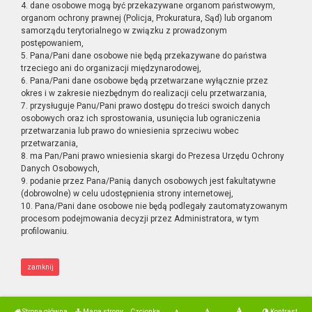
4. dane osobowe mogą być przekazywane organom państwowym,
organom ochrony prawnej (Policja, Prokuratura, Sąd) lub organom
samorządu terytorialnego w związku z prowadzonym
postępowaniem,
5. Pana/Pani dane osobowe nie będą przekazywane do państwa
trzeciego ani do organizacji międzynarodowej,
6. Pana/Pani dane osobowe będą przetwarzane wyłącznie przez
okres i w zakresie niezbędnym do realizacji celu przetwarzania,
7. przysługuje Panu/Pani prawo dostępu do treści swoich danych
osobowych oraz ich sprostowania, usunięcia lub ograniczenia
przetwarzania lub prawo do wniesienia sprzeciwu wobec
przetwarzania,
8. ma Pan/Pani prawo wniesienia skargi do Prezesa Urzędu Ochrony
Danych Osobowych,
9. podanie przez Pana/Panią danych osobowych jest fakultatywne
(dobrowolne) w celu udostępnienia strony internetowej,
10. Pana/Pani dane osobowe nie będą podlegały zautomatyzowanym
procesom podejmowania decyzji przez Administratora, w tym
profilowaniu.
zamknij
Strona główna
Mapa strony
Czcionka
Kontrast