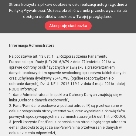
Strona korzysta z plików cookies w celu realizacji usług i zgodnie z
Polityką Prywatności
. Możesz określić warunki przechowywania lub
dostępu do plików cookies w Twojej przeglądarce.
Akceptuję ciasteczka
Informacja Administratora
Na podstawie art. 13 ust. 1 i 2 Rozporządzenia Parlamentu
Europejskiego i Rady (UE) 2016/679 z dnia 27 kwietnia 2016r. w
sprawie ochrony osób fizycznych w związku z przetwarzaniem
danych osobowych i w sprawie swobodnego przepływu takich danych
oraz uchylenia dyrektywy 95/46/WE (ogólne rozporządzenie o
ochronie danych), Dz. U. UE. L. 2016.119.1 z dnia 4 maja 2016r., dalej
RODO informuję:
1. dane Administratora i Inspektora Ochrony Danych znajdują się w
linku „Ochrona danych osobowych”,
2. Pana/Pani dane osobowe w postaci adresu IP, są przetwarzane w
celu udostępniania strony internetowej oraz wypełnienia obowiązków
prawnych spoczywających na administratorze(art.6 ust.1 lit.c RODO),
3. jeżeli korzysta Pan/Pani z odnośnika na stronie będącego adresem
e-mail placówki to zgadza się Pan/Pani na przetwarzanie danych w
celu udzielenia odpowiedzi,