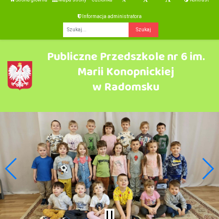
Informacja administratora
Fraza
Publiczne Przedszkole nr 6 im.
Marii Konopnickiej
w Radomsku