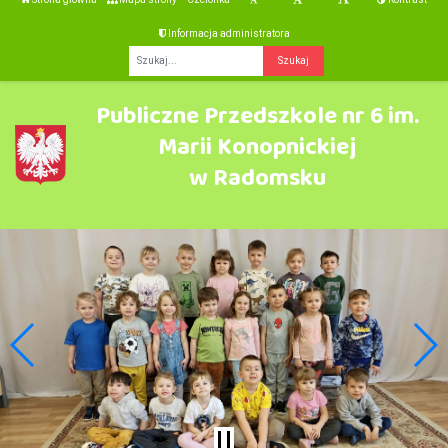
Informacja administratora
Fraza
Publiczne Przedszkole nr 6 im.
Marii Konopnickiej
w Radomsku