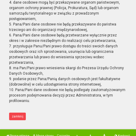
4. dane osobowe mogą być przekazywane organom państwowym,
organom ochrony prawnej (Policja, Prokuratura, Sąd) lub organom
samorządu terytorialnego w związku z prowadzonym
postępowaniem,
5. Pana/Pani dane osobowe nie będą przekazywane do państwa
trzeciego ani do organizacji międzynarodowej,
6. Pana/Pani dane osobowe będą przetwarzane wyłącznie przez
okres i w zakresie niezbędnym do realizacji celu przetwarzania,
7. przysługuje Panu/Pani prawo dostępu do treści swoich danych
osobowych oraz ich sprostowania, usunięcia lub ograniczenia
przetwarzania lub prawo do wniesienia sprzeciwu wobec
przetwarzania,
8. ma Pan/Pani prawo wniesienia skargi do Prezesa Urzędu Ochrony
Danych Osobowych,
9. podanie przez Pana/Panią danych osobowych jest fakultatywne
(dobrowolne) w celu udostępnienia strony internetowej,
10. Pana/Pani dane osobowe nie będą podlegały zautomatyzowanym
procesom podejmowania decyzji przez Administratora, w tym
profilowaniu.
zamknij
Strona główna
Mapa strony
Czcionka
Kontrast