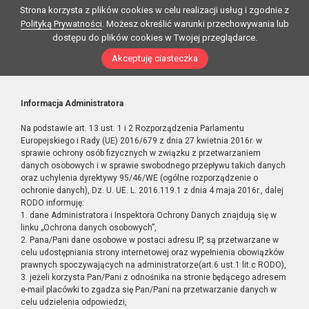
Strona korzysta z plików cookies w celu realizacji usług i zgodnie z
Polityką Prywatności
. Możesz określić warunki przechowywania lub
dostępu do plików cookies w Twojej przeglądarce.
Akceptuję ciasteczka
Informacja Administratora
Na podstawie art. 13 ust. 1 i 2 Rozporządzenia Parlamentu
Europejskiego i Rady (UE) 2016/679 z dnia 27 kwietnia 2016r. w
sprawie ochrony osób fizycznych w związku z przetwarzaniem
danych osobowych i w sprawie swobodnego przepływu takich danych
oraz uchylenia dyrektywy 95/46/WE (ogólne rozporządzenie o
ochronie danych), Dz. U. UE. L. 2016.119.1 z dnia 4 maja 2016r., dalej
RODO informuję:
1. dane Administratora i Inspektora Ochrony Danych znajdują się w
linku „Ochrona danych osobowych”,
2. Pana/Pani dane osobowe w postaci adresu IP, są przetwarzane w
celu udostępniania strony internetowej oraz wypełnienia obowiązków
prawnych spoczywających na administratorze(art.6 ust.1 lit.c RODO),
3. jeżeli korzysta Pan/Pani z odnośnika na stronie będącego adresem
e-mail placówki to zgadza się Pan/Pani na przetwarzanie danych w
celu udzielenia odpowiedzi,