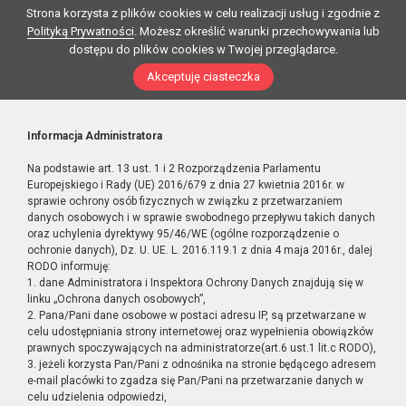
Strona korzysta z plików cookies w celu realizacji usług i zgodnie z
Polityką Prywatności
. Możesz określić warunki przechowywania lub
dostępu do plików cookies w Twojej przeglądarce.
Akceptuję ciasteczka
Informacja Administratora
Na podstawie art. 13 ust. 1 i 2 Rozporządzenia Parlamentu
Europejskiego i Rady (UE) 2016/679 z dnia 27 kwietnia 2016r. w
sprawie ochrony osób fizycznych w związku z przetwarzaniem
danych osobowych i w sprawie swobodnego przepływu takich danych
oraz uchylenia dyrektywy 95/46/WE (ogólne rozporządzenie o
ochronie danych), Dz. U. UE. L. 2016.119.1 z dnia 4 maja 2016r., dalej
RODO informuję:
1. dane Administratora i Inspektora Ochrony Danych znajdują się w
linku „Ochrona danych osobowych”,
2. Pana/Pani dane osobowe w postaci adresu IP, są przetwarzane w
celu udostępniania strony internetowej oraz wypełnienia obowiązków
prawnych spoczywających na administratorze(art.6 ust.1 lit.c RODO),
3. jeżeli korzysta Pan/Pani z odnośnika na stronie będącego adresem
e-mail placówki to zgadza się Pan/Pani na przetwarzanie danych w
celu udzielenia odpowiedzi,