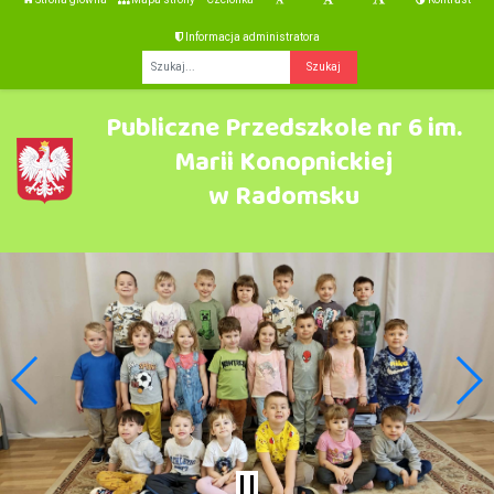
Informacja administratora
Fraza
Publiczne Przedszkole nr 6 im.
Marii Konopnickiej
w Radomsku