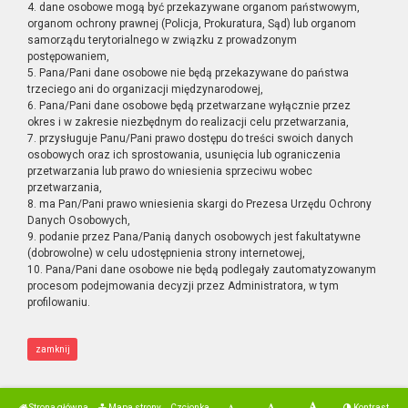
4. dane osobowe mogą być przekazywane organom państwowym,
organom ochrony prawnej (Policja, Prokuratura, Sąd) lub organom
samorządu terytorialnego w związku z prowadzonym
postępowaniem,
5. Pana/Pani dane osobowe nie będą przekazywane do państwa
trzeciego ani do organizacji międzynarodowej,
6. Pana/Pani dane osobowe będą przetwarzane wyłącznie przez
okres i w zakresie niezbędnym do realizacji celu przetwarzania,
7. przysługuje Panu/Pani prawo dostępu do treści swoich danych
osobowych oraz ich sprostowania, usunięcia lub ograniczenia
przetwarzania lub prawo do wniesienia sprzeciwu wobec
przetwarzania,
8. ma Pan/Pani prawo wniesienia skargi do Prezesa Urzędu Ochrony
Danych Osobowych,
9. podanie przez Pana/Panią danych osobowych jest fakultatywne
(dobrowolne) w celu udostępnienia strony internetowej,
10. Pana/Pani dane osobowe nie będą podlegały zautomatyzowanym
procesom podejmowania decyzji przez Administratora, w tym
profilowaniu.
zamknij
Strona główna
Mapa strony
Czcionka
Kontrast