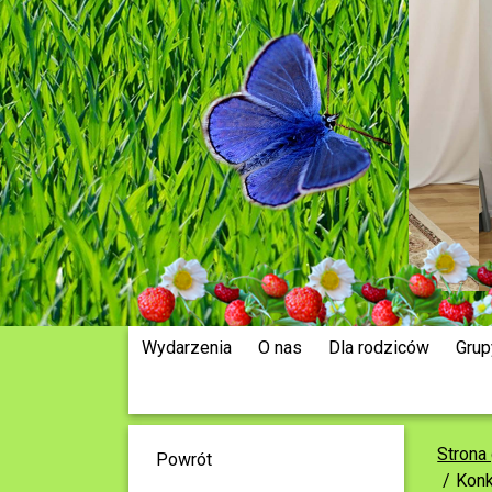
Wydarzenia
O nas
Dla rodziców
Grup
Strona
Powrót
Konk