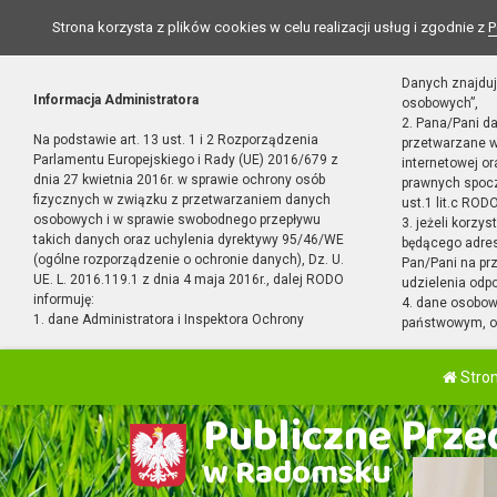
Strona korzysta z plików cookies w celu realizacji usług i zgodnie z
P
Danych znajduj
Informacja Administratora
osobowych”,
2. Pana/Pani d
Na podstawie art. 13 ust. 1 i 2 Rozporządzenia
przetwarzane w
Parlamentu Europejskiego i Rady (UE) 2016/679 z
internetowej o
dnia 27 kwietnia 2016r. w sprawie ochrony osób
prawnych spocz
fizycznych w związku z przetwarzaniem danych
ust.1 lit.c RODO
osobowych i w sprawie swobodnego przepływu
3. jeżeli korzy
takich danych oraz uchylenia dyrektywy 95/46/WE
będącego adres
(ogólne rozporządzenie o ochronie danych), Dz. U.
Pan/Pani na pr
UE. L. 2016.119.1 z dnia 4 maja 2016r., dalej RODO
udzielenia odp
informuję:
4. dane osobo
1. dane Administratora i Inspektora Ochrony
państwowym, or
Stro
Publiczne Przed
w Radomsku