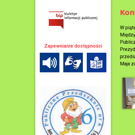
Kon
W piąt
Między
Public
Zapewnianie dostępności
Prezyd
przeds
Maja zd