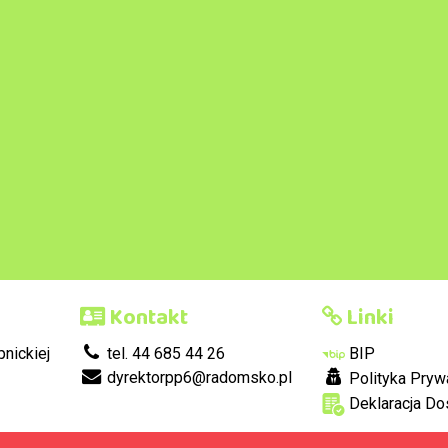
Kontakt
Linki
nickiej
tel. 44 685 44 26
BIP
dyrektorpp6@radomsko.pl
Polityka Pryw
Deklaracja Do