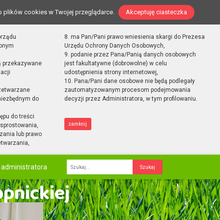
o plików cookies w Twojej przeglądarce.
Akceptuję ciasteczka
orządu
8. ma Pan/Pani prawo wniesienia skargi do Prezesa
zonym
Urzędu Ochrony Danych Osobowych,
9. podanie przez Pana/Panią danych osobowych
ą przekazywane
jest fakultatywne (dobrowolne) w celu
acji
udostępnienia strony internetowej,
10. Pana/Pani dane osobowe nie będą podlegały
zetwarzane
zautomatyzowanym procesom podejmowania
 niezbędnym do
decyzji przez Administratora, w tym profilowaniu.
ępu do treści
zamknij
sprostowania,
zania lub prawo
etwarzania,
 administratora
Fraza
opnickiej