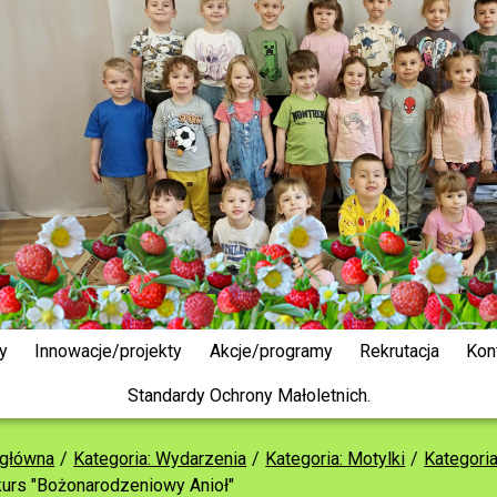
y
Innowacje/projekty
Akcje/programy
Rekrutacja
Kon
Standardy Ochrony Małoletnich.
 główna
Kategoria: Wydarzenia
Kategoria: Motylki
Kategori
urs "Bożonarodzeniowy Anioł"