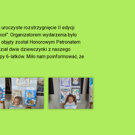
roczyste rozstrzygnięcie II edycji
oł”. Organizatorem wydarzenia było
s objęty został Honorowym Patronatem
dział dwie dziewczynki z naszego
upy 6-latków. Miło nam poinformować, że