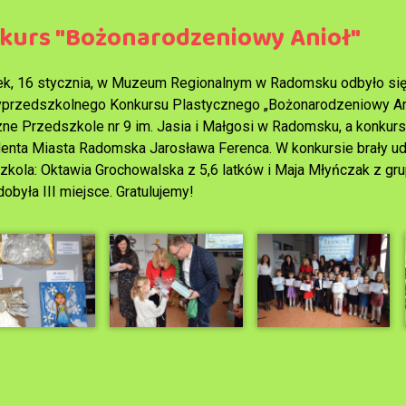
kurs "Bożonarodzeniowy Anioł"
ek, 16 stycznia, w Muzeum Regionalnym w Radomsku odbyło się u
przedszkolnego Konkursu Plastycznego „Bożonarodzeniowy Ani
zne Przedszkole nr 9 im. Jasia i Małgosi w Radomsku, a konkur
enta Miasta Radomska Jarosława Ferenca. W konkursie brały u
zkola: Oktawia Grochowalska z 5,6 latków i Maja Młyńczak z gr
obyła III miejsce. Gratulujemy!