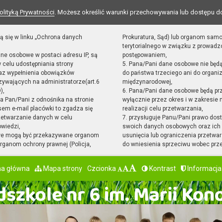
olityką Prywatności
. Możesz określić warunki przechowywania lub dostępu d
ą się w linku „Ochrona danych
Prokuratura, Sąd) lub organom sam
terytorialnego w związku z prowad
ane osobowe w postaci adresu IP, są
postępowaniem,
 celu udostępniania strony
5. Pana/Pani dane osobowe nie będ
raz wypełnienia obowiązków
do państwa trzeciego ani do organiz
ywających na administratorze(art.6
międzynarodowej,
),
6. Pana/Pani dane osobowe będą pr
sta Pan/Pani z odnośnika na stronie
wyłącznie przez okres i w zakresie
em e-mail placówki to zgadza się
realizacji celu przetwarzania,
zetwarzanie danych w celu
7. przysługuje Panu/Pani prawo dost
owiedzi,
swoich danych osobowych oraz ich 
we mogą być przekazywane organom
usunięcia lub ograniczenia przetwar
ganom ochrony prawnej (Policja,
do wniesienia sprzeciwu wobec prz
na główna
Mapa strony
Czcionka
Kontrast
Informacja
szkole nr 6 im. Marii Kon