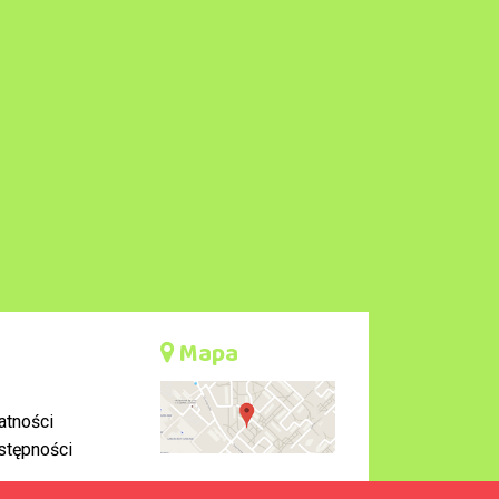
Mapa
atności
stępności