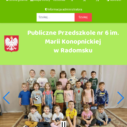
Informacja administratora
Fraza
Publiczne Przedszkole nr 6 im.
Marii Konopnickiej
w Radomsku