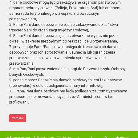
4. dane osobowe mogą być przekazywane organom państwowym,
organom ochrony prawnej (Policja, Prokuratura, Sąd) lub organom
samorządu terytorialnego w związku z prowadzonym
postępowaniem,
5. Pana/Pani dane osobowe nie będą przekazywane do państwa
trzeciego ani do organizacji międzynarodowej,
6. Pana/Pani dane osobowe będą przetwarzane wyłącznie przez
okres i w zakresie niezbędnym do realizacji celu przetwarzania,
7. przysługuje Panu/Pani prawo dostępu do treści swoich danych
osobowych oraz ich sprostowania, usunięcia lub ograniczenia
przetwarzania lub prawo do wniesienia sprzeciwu wobec
przetwarzania,
8. ma Pan/Pani prawo wniesienia skargi do Prezesa Urzędu Ochrony
Danych Osobowych,
9. podanie przez Pana/Panią danych osobowych jest fakultatywne
(dobrowolne) w celu udostępnienia strony internetowej,
10. Pana/Pani dane osobowe nie będą podlegały zautomatyzowanym
procesom podejmowania decyzji przez Administratora, w tym
profilowaniu.
zamknij
Strona główna
Mapa strony
Czcionka
Kontrast