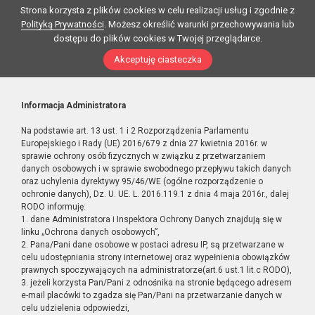
Strona korzysta z plików cookies w celu realizacji usług i zgodnie z
Polityką Prywatności
. Możesz określić warunki przechowywania lub
dostępu do plików cookies w Twojej przeglądarce.
Akceptuję ciasteczka
Informacja Administratora
Na podstawie art. 13 ust. 1 i 2 Rozporządzenia Parlamentu
Europejskiego i Rady (UE) 2016/679 z dnia 27 kwietnia 2016r. w
sprawie ochrony osób fizycznych w związku z przetwarzaniem
danych osobowych i w sprawie swobodnego przepływu takich danych
oraz uchylenia dyrektywy 95/46/WE (ogólne rozporządzenie o
ochronie danych), Dz. U. UE. L. 2016.119.1 z dnia 4 maja 2016r., dalej
RODO informuję:
1. dane Administratora i Inspektora Ochrony Danych znajdują się w
linku „Ochrona danych osobowych”,
2. Pana/Pani dane osobowe w postaci adresu IP, są przetwarzane w
celu udostępniania strony internetowej oraz wypełnienia obowiązków
prawnych spoczywających na administratorze(art.6 ust.1 lit.c RODO),
3. jeżeli korzysta Pan/Pani z odnośnika na stronie będącego adresem
e-mail placówki to zgadza się Pan/Pani na przetwarzanie danych w
celu udzielenia odpowiedzi,