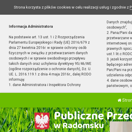
Strona korzysta z plików cookies w celu realizacji usług i zgodnie z
P
Danych znajduj
Informacja Administratora
osobowych”,
2. Pana/Pani d
Na podstawie art. 13 ust. 1 i 2 Rozporządzenia
przetwarzane w
Parlamentu Europejskiego i Rady (UE) 2016/679 z
internetowej o
dnia 27 kwietnia 2016r. w sprawie ochrony osób
prawnych spocz
fizycznych w związku z przetwarzaniem danych
ust.1 lit.c RODO
osobowych i w sprawie swobodnego przepływu
3. jeżeli korzy
takich danych oraz uchylenia dyrektywy 95/46/WE
będącego adres
(ogólne rozporządzenie o ochronie danych), Dz. U.
Pan/Pani na pr
UE. L. 2016.119.1 z dnia 4 maja 2016r., dalej RODO
udzielenia odp
informuję:
4. dane osobo
1. dane Administratora i Inspektora Ochrony
państwowym, or
Stro
Publiczne Przed
w Radomsku