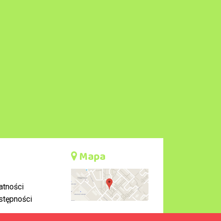
Mapa
atności
stępności