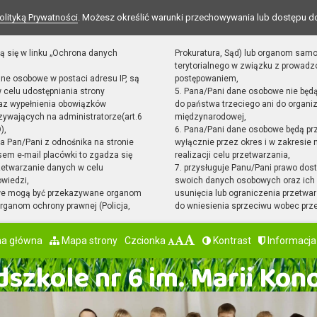
olityką Prywatności
. Możesz określić warunki przechowywania lub dostępu d
ą się w linku „Ochrona danych
Prokuratura, Sąd) lub organom sam
terytorialnego w związku z prowad
ane osobowe w postaci adresu IP, są
postępowaniem,
 celu udostępniania strony
5. Pana/Pani dane osobowe nie będ
raz wypełnienia obowiązków
do państwa trzeciego ani do organiz
ywających na administratorze(art.6
międzynarodowej,
),
6. Pana/Pani dane osobowe będą pr
sta Pan/Pani z odnośnika na stronie
wyłącznie przez okres i w zakresie
em e-mail placówki to zgadza się
realizacji celu przetwarzania,
zetwarzanie danych w celu
7. przysługuje Panu/Pani prawo dost
owiedzi,
swoich danych osobowych oraz ich 
we mogą być przekazywane organom
usunięcia lub ograniczenia przetwar
ganom ochrony prawnej (Policja,
do wniesienia sprzeciwu wobec prz
na główna
Mapa strony
Czcionka
Kontrast
Informacja
szkole nr 6 im. Marii Kon