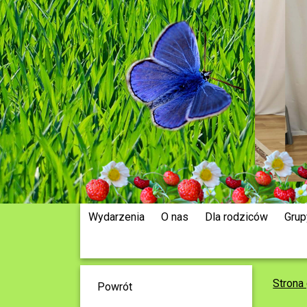
Wydarzenia
O nas
Dla rodziców
Grup
Strona
Powrót