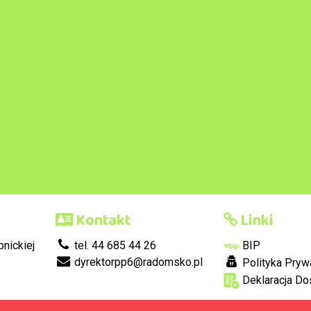
Kontakt
Linki
nickiej
tel. 44 685 44 26
BIP
dyrektorpp6@radomsko.pl
Polityka Pryw
Deklaracja Do