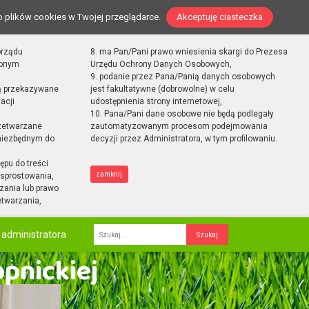
o plików cookies w Twojej przeglądarce.
Akceptuję ciasteczka
orządu
8. ma Pan/Pani prawo wniesienia skargi do Prezesa
zonym
Urzędu Ochrony Danych Osobowych,
9. podanie przez Pana/Panią danych osobowych
ą przekazywane
jest fakultatywne (dobrowolne) w celu
acji
udostępnienia strony internetowej,
10. Pana/Pani dane osobowe nie będą podlegały
zetwarzane
zautomatyzowanym procesom podejmowania
 niezbędnym do
decyzji przez Administratora, w tym profilowaniu.
ępu do treści
zamknij
sprostowania,
zania lub prawo
etwarzania,
 administratora
Fraza
opnickiej