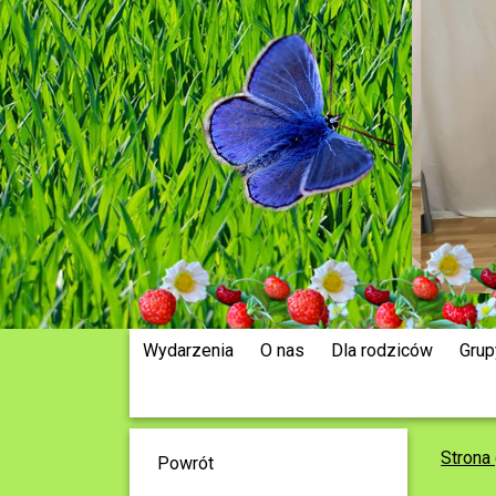
Wydarzenia
O nas
Dla rodziców
Grup
Strona
Powrót