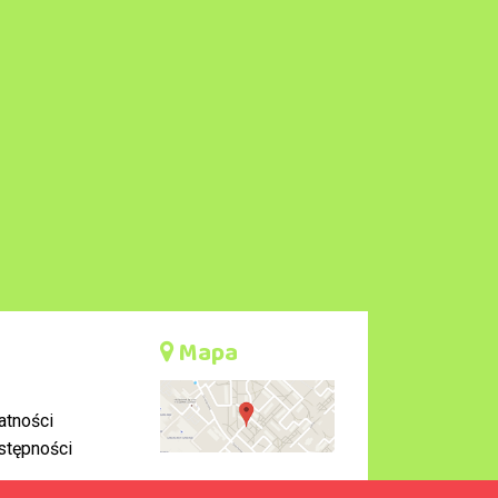
Mapa
atności
stępności