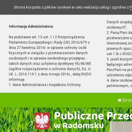
Strona korzysta z plików cookies w celu realizacji usług i zgodnie z
P
Danych znajduj
Informacja Administratora
osobowych”,
2. Pana/Pani d
Na podstawie art. 13 ust. 1 i 2 Rozporządzenia
przetwarzane w
Parlamentu Europejskiego i Rady (UE) 2016/679 z
internetowej o
dnia 27 kwietnia 2016r. w sprawie ochrony osób
prawnych spocz
fizycznych w związku z przetwarzaniem danych
ust.1 lit.c RODO
osobowych i w sprawie swobodnego przepływu
3. jeżeli korzy
takich danych oraz uchylenia dyrektywy 95/46/WE
będącego adres
(ogólne rozporządzenie o ochronie danych), Dz. U.
Pan/Pani na pr
UE. L. 2016.119.1 z dnia 4 maja 2016r., dalej RODO
udzielenia odp
informuję:
4. dane osobo
1. dane Administratora i Inspektora Ochrony
państwowym, or
Stro
Publiczne Przed
w Radomsku