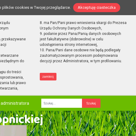
o plików cookies w Twojej przeglądarce.
Akceptuję ciasteczka
orządu
8. ma Pan/Pani prawo wniesienia skargi do Prezesa
zonym
Urzędu Ochrony Danych Osobowych,
9. podanie przez Pana/Panią danych osobowych
ą przekazywane
jest fakultatywne (dobrowolne) w celu
acji
udostępnienia strony internetowej,
10. Pana/Pani dane osobowe nie będą podlegały
zetwarzane
zautomatyzowanym procesom podejmowania
 niezbędnym do
decyzji przez Administratora, w tym profilowaniu.
ępu do treści
zamknij
sprostowania,
zania lub prawo
etwarzania,
 administratora
Fraza
opnickiej