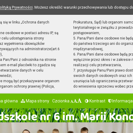
olityką Prywatności
. Możesz określić warunki przechowywania lub dostępu d
ą się w linku „Ochrona danych
Prokuratura, Sąd) lub organom sam
terytorialnego w związku z prowad
ane osobowe w postaci adresu IP, są
postępowaniem,
 celu udostępniania strony
5. Pana/Pani dane osobowe nie będ
raz wypełnienia obowiązków
do państwa trzeciego ani do organiz
ywających na administratorze(art.6
międzynarodowej,
),
6. Pana/Pani dane osobowe będą pr
sta Pan/Pani z odnośnika na stronie
wyłącznie przez okres i w zakresie
em e-mail placówki to zgadza się
realizacji celu przetwarzania,
zetwarzanie danych w celu
7. przysługuje Panu/Pani prawo dost
owiedzi,
swoich danych osobowych oraz ich 
we mogą być przekazywane organom
usunięcia lub ograniczenia przetwar
ganom ochrony prawnej (Policja,
do wniesienia sprzeciwu wobec prz
na główna
Mapa strony
Czcionka
Kontrast
Informacja
szkole nr 6 im. Marii Kon