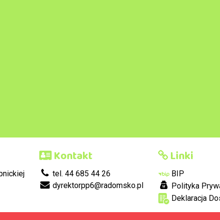
Kontakt
Linki
nickiej
tel. 44 685 44 26
BIP
dyrektorpp6@radomsko.pl
Polityka Pryw
Deklaracja Do