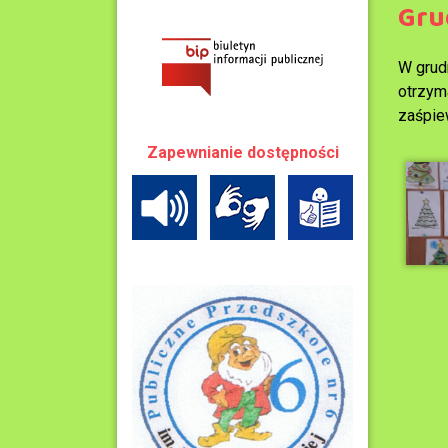
Gru
W grud
otrzym
zaśpiew
Zapewnianie dostępności