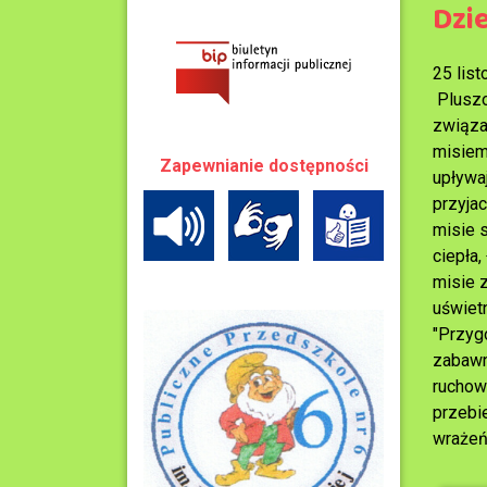
Dzi
25 lis
Pluszo
związa
misiem
Zapewnianie dostępności
upływa
przyja
misie 
ciepła,
misie 
uświetn
"Przyg
zabawn
ruchow
przebi
wraże