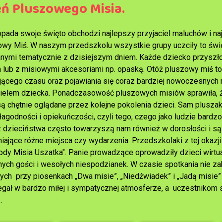
eń Pluszowego Misia.
topada swoje święto obchodzi najlepszy przyjaciel maluchów i na
wy Miś. W naszym przedszkolu wszystkie grupy uczciły to świ
nymi tematycznie z dzisiejszym dniem. Każde dziecko przyszło
 lub z misiowymi akcesoriami np. opaską. Otóż pluszowy miś t
jącego czasu oraz pojawiania się coraz bardziej nowoczesnych 
cielem dziecka. Ponadczasowość pluszowych misiów sprawiła, że
są chętnie oglądane przez kolejne pokolenia dzieci. Sam plusza
 łagodności i opiekuńczości, czyli tego, czego jako ludzie bard
z dzieciństwa często towarzyszą nam również w dorosłości i są
iające różne miejsca czy wydarzenia. Przedszkolaki z tej okazji o
ody Misia Uszatka". Panie prowadzące oprowadziły dzieci wirtu
ych gości i wesołych niespodzianek. W czasie spotkania nie 
ych przy piosenkach „Dwa misie”, „Niedźwiadek” i „Jadą misie”
egał w bardzo miłej i sympatycznej atmosferze, a uczestnikom sp
ń.