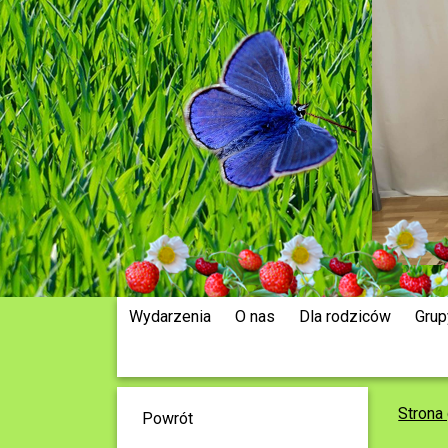
Wydarzenia
O nas
Dla rodziców
Grup
Strona
Powrót