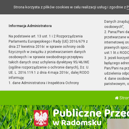
Strona korzysta z plików cookies w celu realizacji usług i zgodnie z
P
Danych znajduj
Informacja Administratora
osobowych”,
2. Pana/Pani d
Na podstawie art. 13 ust. 1 i 2 Rozporządzenia
przetwarzane w
Parlamentu Europejskiego i Rady (UE) 2016/679 z
internetowej o
dnia 27 kwietnia 2016r. w sprawie ochrony osób
prawnych spocz
fizycznych w związku z przetwarzaniem danych
ust.1 lit.c RODO
osobowych i w sprawie swobodnego przepływu
3. jeżeli korzy
takich danych oraz uchylenia dyrektywy 95/46/WE
będącego adres
(ogólne rozporządzenie o ochronie danych), Dz. U.
Pan/Pani na pr
UE. L. 2016.119.1 z dnia 4 maja 2016r., dalej RODO
udzielenia odp
informuję:
4. dane osobo
1. dane Administratora i Inspektora Ochrony
państwowym, or
Stro
Publiczne Przed
w Radomsku