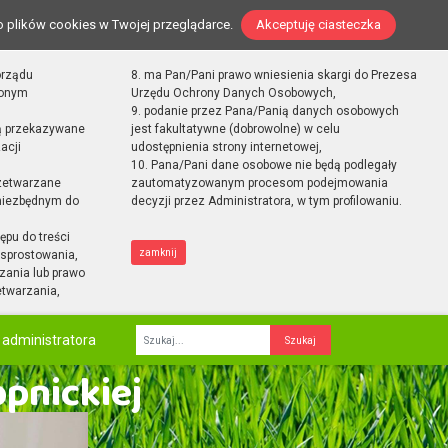
o plików cookies w Twojej przeglądarce.
Akceptuję ciasteczka
orządu
8. ma Pan/Pani prawo wniesienia skargi do Prezesa
zonym
Urzędu Ochrony Danych Osobowych,
9. podanie przez Pana/Panią danych osobowych
ą przekazywane
jest fakultatywne (dobrowolne) w celu
acji
udostępnienia strony internetowej,
10. Pana/Pani dane osobowe nie będą podlegały
zetwarzane
zautomatyzowanym procesom podejmowania
 niezbędnym do
decyzji przez Administratora, w tym profilowaniu.
ępu do treści
zamknij
sprostowania,
zania lub prawo
etwarzania,
 administratora
Fraza
opnickiej