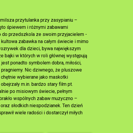
jmilsza przytulanka przy zasypianiu –
ęto śpiewem i różnymi zabawami
 do przedszkola ze swoim przyjacielem -
o kultowa zabawka na całym świecie i mimo
rozrywek dla dzieci, bywa największym
 bajki w których w roli głównej występują
k jest ponadto symbolem dobra, miłości,
zo pragniemy. Nic dziwnego, że pluszowe
 chętnie wybierane jako maskotki
bejrzały m.in. bardzo stary film pt.
alnie po misiowym świecie, pełnym
zabrakło wspólnych zabaw muzyczno –
 oraz słodkich niespodzianek. Ten dzień
rawił wiele radości i dostarczył miłych