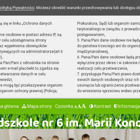
olityką Prywatności
. Możesz określić warunki przechowywania lub dostępu d
ą się w linku „Ochrona danych
Prokuratura, Sąd) lub organom sam
terytorialnego w związku z prowad
ane osobowe w postaci adresu IP, są
postępowaniem,
 celu udostępniania strony
5. Pana/Pani dane osobowe nie będ
raz wypełnienia obowiązków
do państwa trzeciego ani do organiz
ywających na administratorze(art.6
międzynarodowej,
),
6. Pana/Pani dane osobowe będą pr
sta Pan/Pani z odnośnika na stronie
wyłącznie przez okres i w zakresie
em e-mail placówki to zgadza się
realizacji celu przetwarzania,
zetwarzanie danych w celu
7. przysługuje Panu/Pani prawo dost
owiedzi,
swoich danych osobowych oraz ich 
we mogą być przekazywane organom
usunięcia lub ograniczenia przetwar
ganom ochrony prawnej (Policja,
do wniesienia sprzeciwu wobec prz
na główna
Mapa strony
Czcionka
Kontrast
Informacja
szkole nr 6 im. Marii Kon