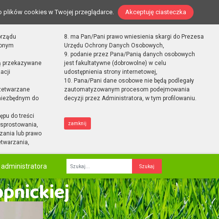
o plików cookies w Twojej przeglądarce.
Akceptuję ciasteczka
orządu
8. ma Pan/Pani prawo wniesienia skargi do Prezesa
zonym
Urzędu Ochrony Danych Osobowych,
9. podanie przez Pana/Panią danych osobowych
ą przekazywane
jest fakultatywne (dobrowolne) w celu
acji
udostępnienia strony internetowej,
10. Pana/Pani dane osobowe nie będą podlegały
zetwarzane
zautomatyzowanym procesom podejmowania
 niezbędnym do
decyzji przez Administratora, w tym profilowaniu.
ępu do treści
zamknij
sprostowania,
zania lub prawo
etwarzania,
 administratora
Fraza
opnickiej