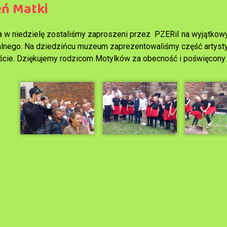
eń Matki
a w niedzielę zostaliśmy zaproszeni przez PZERiI na wyjątkowy
alnego. Na dziedzińcu muzeum zaprezentowaliśmy część artystycz
ście. Dziękujemy rodzicom Motylków za obecność i poświęcony