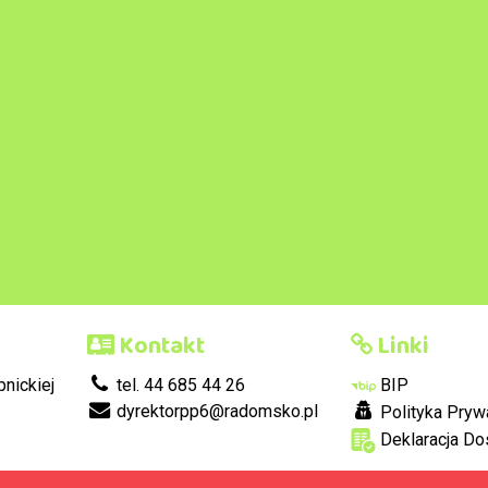
Kontakt
Linki
nickiej
tel. 44 685 44 26
BIP
dyrektorpp6@radomsko.pl
Polityka Pryw
Deklaracja Do