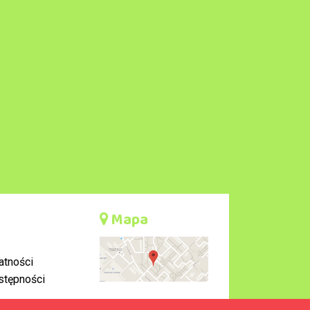
Mapa
atności
stępności