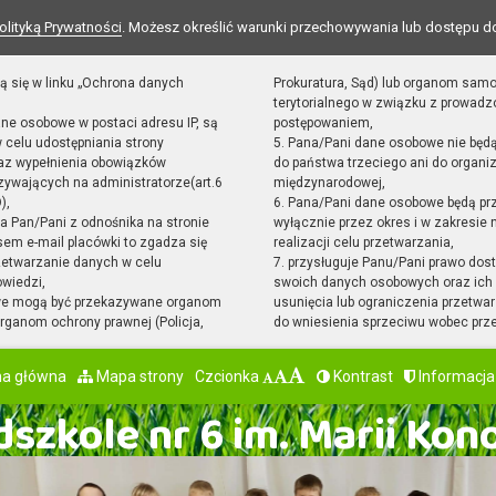
olityką Prywatności
. Możesz określić warunki przechowywania lub dostępu d
ą się w linku „Ochrona danych
Prokuratura, Sąd) lub organom sam
terytorialnego w związku z prowad
ane osobowe w postaci adresu IP, są
postępowaniem,
 celu udostępniania strony
5. Pana/Pani dane osobowe nie będ
raz wypełnienia obowiązków
do państwa trzeciego ani do organiz
ywających na administratorze(art.6
międzynarodowej,
),
6. Pana/Pani dane osobowe będą pr
sta Pan/Pani z odnośnika na stronie
wyłącznie przez okres i w zakresie
em e-mail placówki to zgadza się
realizacji celu przetwarzania,
zetwarzanie danych w celu
7. przysługuje Panu/Pani prawo dost
owiedzi,
swoich danych osobowych oraz ich 
we mogą być przekazywane organom
usunięcia lub ograniczenia przetwar
ganom ochrony prawnej (Policja,
do wniesienia sprzeciwu wobec prz
na główna
Mapa strony
Czcionka
Kontrast
Informacja
szkole nr 6 im. Marii Kon