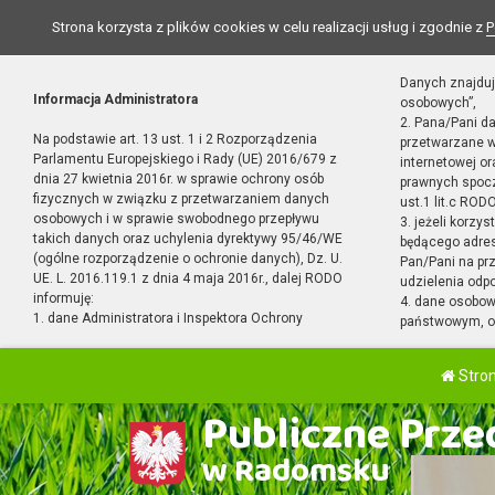
Strona korzysta z plików cookies w celu realizacji usług i zgodnie z
P
Danych znajduj
Informacja Administratora
osobowych”,
2. Pana/Pani d
Na podstawie art. 13 ust. 1 i 2 Rozporządzenia
przetwarzane w
Parlamentu Europejskiego i Rady (UE) 2016/679 z
internetowej o
dnia 27 kwietnia 2016r. w sprawie ochrony osób
prawnych spocz
fizycznych w związku z przetwarzaniem danych
ust.1 lit.c RODO
osobowych i w sprawie swobodnego przepływu
3. jeżeli korzy
takich danych oraz uchylenia dyrektywy 95/46/WE
będącego adres
(ogólne rozporządzenie o ochronie danych), Dz. U.
Pan/Pani na pr
UE. L. 2016.119.1 z dnia 4 maja 2016r., dalej RODO
udzielenia odp
informuję:
4. dane osobo
1. dane Administratora i Inspektora Ochrony
państwowym, or
Stro
Publiczne Przed
w Radomsku