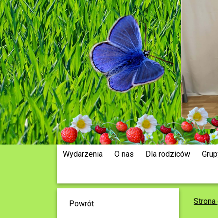
Wydarzenia
O nas
Dla rodziców
Grup
Strona
Powrót