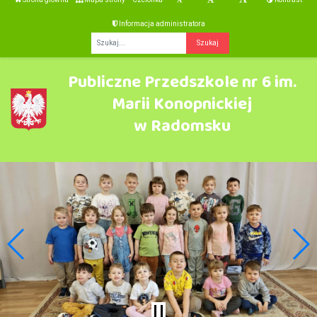
Informacja administratora
Fraza
Publiczne Przedszkole nr 6 im.
Marii Konopnickiej
w Radomsku