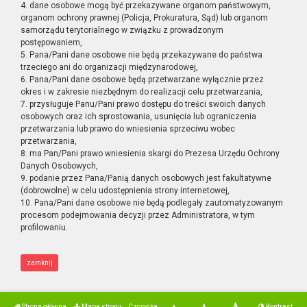
4. dane osobowe mogą być przekazywane organom państwowym,
organom ochrony prawnej (Policja, Prokuratura, Sąd) lub organom
samorządu terytorialnego w związku z prowadzonym
postępowaniem,
5. Pana/Pani dane osobowe nie będą przekazywane do państwa
trzeciego ani do organizacji międzynarodowej,
6. Pana/Pani dane osobowe będą przetwarzane wyłącznie przez
okres i w zakresie niezbędnym do realizacji celu przetwarzania,
7. przysługuje Panu/Pani prawo dostępu do treści swoich danych
osobowych oraz ich sprostowania, usunięcia lub ograniczenia
przetwarzania lub prawo do wniesienia sprzeciwu wobec
przetwarzania,
8. ma Pan/Pani prawo wniesienia skargi do Prezesa Urzędu Ochrony
Danych Osobowych,
9. podanie przez Pana/Panią danych osobowych jest fakultatywne
(dobrowolne) w celu udostępnienia strony internetowej,
10. Pana/Pani dane osobowe nie będą podlegały zautomatyzowanym
procesom podejmowania decyzji przez Administratora, w tym
profilowaniu.
zamknij
Strona główna
Mapa strony
Czcionka
Kontrast