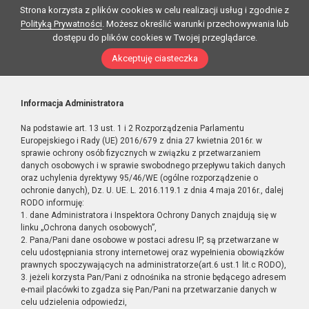
Strona korzysta z plików cookies w celu realizacji usług i zgodnie z
Polityką Prywatności
. Możesz określić warunki przechowywania lub
dostępu do plików cookies w Twojej przeglądarce.
Akceptuję ciasteczka
Informacja Administratora
Na podstawie art. 13 ust. 1 i 2 Rozporządzenia Parlamentu
Europejskiego i Rady (UE) 2016/679 z dnia 27 kwietnia 2016r. w
sprawie ochrony osób fizycznych w związku z przetwarzaniem
danych osobowych i w sprawie swobodnego przepływu takich danych
oraz uchylenia dyrektywy 95/46/WE (ogólne rozporządzenie o
ochronie danych), Dz. U. UE. L. 2016.119.1 z dnia 4 maja 2016r., dalej
RODO informuję:
1. dane Administratora i Inspektora Ochrony Danych znajdują się w
linku „Ochrona danych osobowych”,
2. Pana/Pani dane osobowe w postaci adresu IP, są przetwarzane w
celu udostępniania strony internetowej oraz wypełnienia obowiązków
prawnych spoczywających na administratorze(art.6 ust.1 lit.c RODO),
3. jeżeli korzysta Pan/Pani z odnośnika na stronie będącego adresem
e-mail placówki to zgadza się Pan/Pani na przetwarzanie danych w
celu udzielenia odpowiedzi,