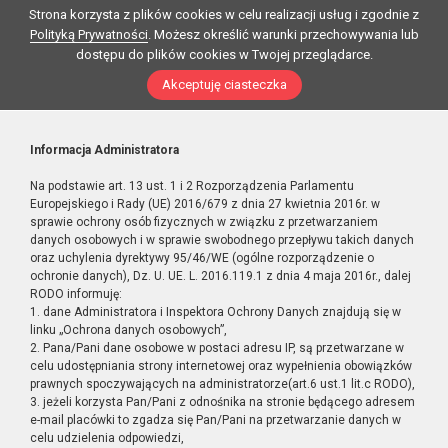
Strona korzysta z plików cookies w celu realizacji usług i zgodnie z
Polityką Prywatności
. Możesz określić warunki przechowywania lub
dostępu do plików cookies w Twojej przeglądarce.
Akceptuję ciasteczka
Informacja Administratora
Na podstawie art. 13 ust. 1 i 2 Rozporządzenia Parlamentu
Europejskiego i Rady (UE) 2016/679 z dnia 27 kwietnia 2016r. w
sprawie ochrony osób fizycznych w związku z przetwarzaniem
danych osobowych i w sprawie swobodnego przepływu takich danych
oraz uchylenia dyrektywy 95/46/WE (ogólne rozporządzenie o
ochronie danych), Dz. U. UE. L. 2016.119.1 z dnia 4 maja 2016r., dalej
RODO informuję:
1. dane Administratora i Inspektora Ochrony Danych znajdują się w
linku „Ochrona danych osobowych”,
2. Pana/Pani dane osobowe w postaci adresu IP, są przetwarzane w
celu udostępniania strony internetowej oraz wypełnienia obowiązków
prawnych spoczywających na administratorze(art.6 ust.1 lit.c RODO),
3. jeżeli korzysta Pan/Pani z odnośnika na stronie będącego adresem
e-mail placówki to zgadza się Pan/Pani na przetwarzanie danych w
celu udzielenia odpowiedzi,