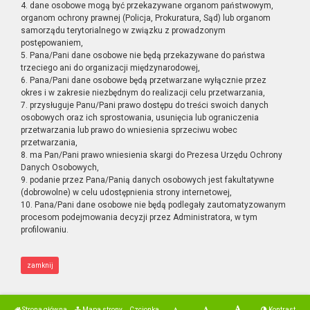
4. dane osobowe mogą być przekazywane organom państwowym,
organom ochrony prawnej (Policja, Prokuratura, Sąd) lub organom
samorządu terytorialnego w związku z prowadzonym
postępowaniem,
5. Pana/Pani dane osobowe nie będą przekazywane do państwa
trzeciego ani do organizacji międzynarodowej,
6. Pana/Pani dane osobowe będą przetwarzane wyłącznie przez
okres i w zakresie niezbędnym do realizacji celu przetwarzania,
7. przysługuje Panu/Pani prawo dostępu do treści swoich danych
osobowych oraz ich sprostowania, usunięcia lub ograniczenia
przetwarzania lub prawo do wniesienia sprzeciwu wobec
przetwarzania,
8. ma Pan/Pani prawo wniesienia skargi do Prezesa Urzędu Ochrony
Danych Osobowych,
9. podanie przez Pana/Panią danych osobowych jest fakultatywne
(dobrowolne) w celu udostępnienia strony internetowej,
10. Pana/Pani dane osobowe nie będą podlegały zautomatyzowanym
procesom podejmowania decyzji przez Administratora, w tym
profilowaniu.
zamknij
Strona główna
Mapa strony
Czcionka
Kontrast