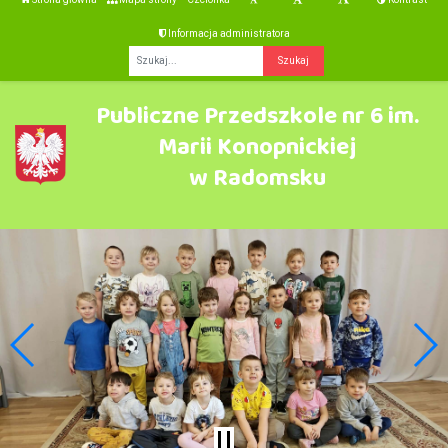
Informacja administratora
Fraza
Publiczne Przedszkole nr 6 im.
Marii Konopnickiej
w Radomsku