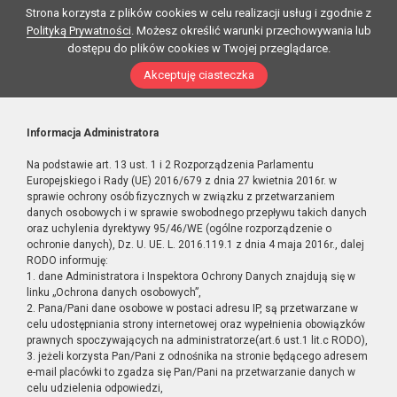
Strona korzysta z plików cookies w celu realizacji usług i zgodnie z
Polityką Prywatności
. Możesz określić warunki przechowywania lub
dostępu do plików cookies w Twojej przeglądarce.
Akceptuję ciasteczka
Informacja Administratora
Na podstawie art. 13 ust. 1 i 2 Rozporządzenia Parlamentu
Europejskiego i Rady (UE) 2016/679 z dnia 27 kwietnia 2016r. w
sprawie ochrony osób fizycznych w związku z przetwarzaniem
danych osobowych i w sprawie swobodnego przepływu takich danych
oraz uchylenia dyrektywy 95/46/WE (ogólne rozporządzenie o
ochronie danych), Dz. U. UE. L. 2016.119.1 z dnia 4 maja 2016r., dalej
RODO informuję:
1. dane Administratora i Inspektora Ochrony Danych znajdują się w
linku „Ochrona danych osobowych”,
2. Pana/Pani dane osobowe w postaci adresu IP, są przetwarzane w
celu udostępniania strony internetowej oraz wypełnienia obowiązków
prawnych spoczywających na administratorze(art.6 ust.1 lit.c RODO),
3. jeżeli korzysta Pan/Pani z odnośnika na stronie będącego adresem
e-mail placówki to zgadza się Pan/Pani na przetwarzanie danych w
celu udzielenia odpowiedzi,