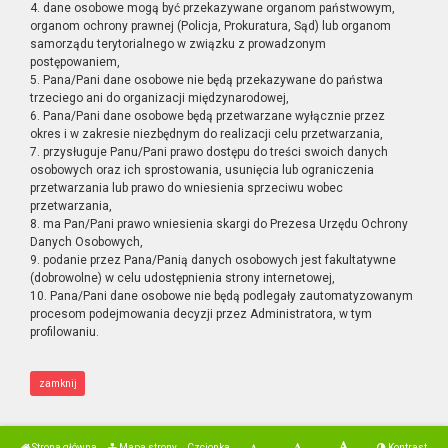
4. dane osobowe mogą być przekazywane organom państwowym,
organom ochrony prawnej (Policja, Prokuratura, Sąd) lub organom
samorządu terytorialnego w związku z prowadzonym
postępowaniem,
5. Pana/Pani dane osobowe nie będą przekazywane do państwa
trzeciego ani do organizacji międzynarodowej,
6. Pana/Pani dane osobowe będą przetwarzane wyłącznie przez
okres i w zakresie niezbędnym do realizacji celu przetwarzania,
7. przysługuje Panu/Pani prawo dostępu do treści swoich danych
osobowych oraz ich sprostowania, usunięcia lub ograniczenia
przetwarzania lub prawo do wniesienia sprzeciwu wobec
przetwarzania,
8. ma Pan/Pani prawo wniesienia skargi do Prezesa Urzędu Ochrony
Danych Osobowych,
9. podanie przez Pana/Panią danych osobowych jest fakultatywne
(dobrowolne) w celu udostępnienia strony internetowej,
10. Pana/Pani dane osobowe nie będą podlegały zautomatyzowanym
procesom podejmowania decyzji przez Administratora, w tym
profilowaniu.
zamknij
Strona główna
Mapa strony
Czcionka
Kontrast