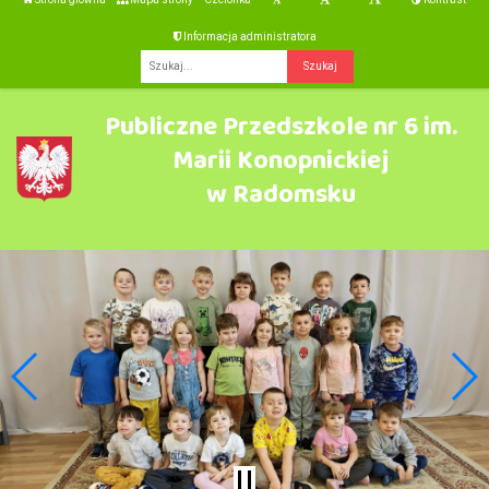
Informacja administratora
Fraza
Publiczne Przedszkole nr 6 im.
Marii Konopnickiej
w Radomsku